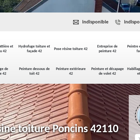
indisponible
indispo
ttière et
Hydrofuge toiture et
Entreprise de
Peintre 
Pose résine toiture 42
u 42
façade 42
peinture 42
fa
ge de
Peinture dessous de
Peinture extérieure
Peinture et décapage
Habilla
se 42
toit 42
42
de volet 42
e
sine toiture Poncins 42110