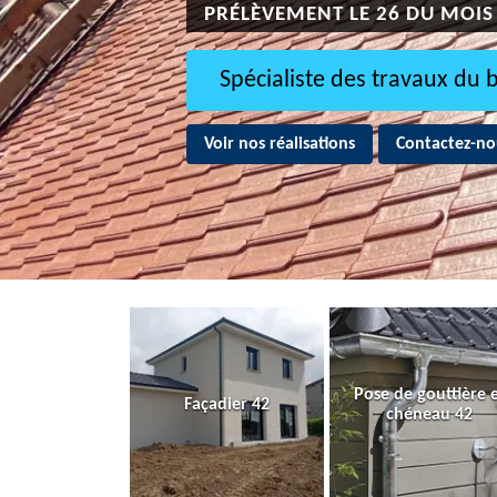
PRÉLÈVEMENT LE 26 DU MOIS
Spécialiste des travaux du 
Voir nos réalisations
Contactez-no
Pose de gouttière 
Façadier 42
chéneau 42