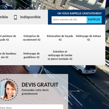
ON VOUS RAPPELLE GRATUITEMENT
nible
indisponible
et peinture de
Entreprise de
Rénovation de façade
Nettoyage de toiture
çade 42
ravalement 42
42
42
Entretien et
ge de bandeau
Nettoyage de
nettoyage de tombe
t alu 42
gouttières 42
et pierre tombale 42
DEVIS GRATUIT
Demandez votre devis
gratuitement