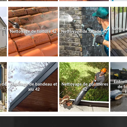
 42
Nettoya
Nettoyage de toiture 42
Nettoyage de façade 42
Entret
e de
Habillage de bandeau et
Nettoyage de gouttières
de t
alu 42
42