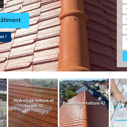
bâtiment
us !
et
Hydrofuge toiture et
Entrep
Pose résine toiture 42
façade 42