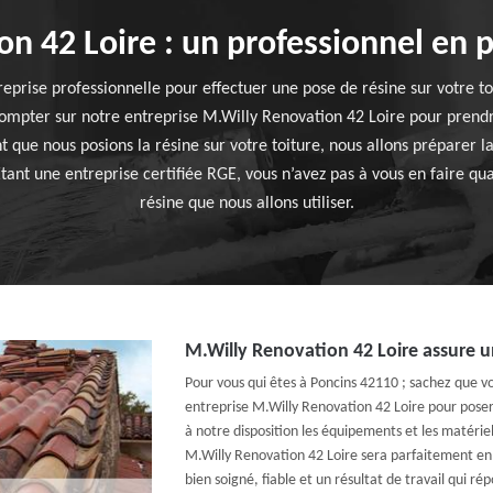
n 42 Loire : un professionnel en p
eprise professionnelle pour effectuer une pose de résine sur votre to
ompter sur notre entreprise M.Willy Renovation 42 Loire pour prendr
t que nous posions la résine sur votre toiture, nous allons préparer l
nt une entreprise certifiée RGE, vous n’avez pas à vous en faire quan
résine que nous allons utiliser.
M.Willy Renovation 42 Loire assure un
Pour vous qui êtes à Poncins 42110 ; sachez que 
entreprise M.Willy Renovation 42 Loire pour poser 
à notre disposition les équipements et les matérie
M.Willy Renovation 42 Loire sera parfaitement en 
bien soigné, fiable et un résultat de travail qui ré