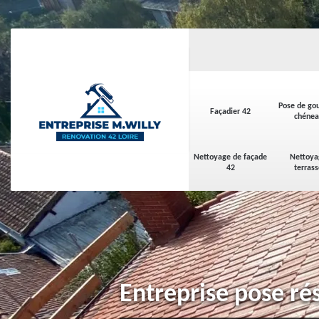
Pose de gou
Façadier 42
chénea
Nettoyage de façade
Nettoya
42
terras
Entreprise pose ré