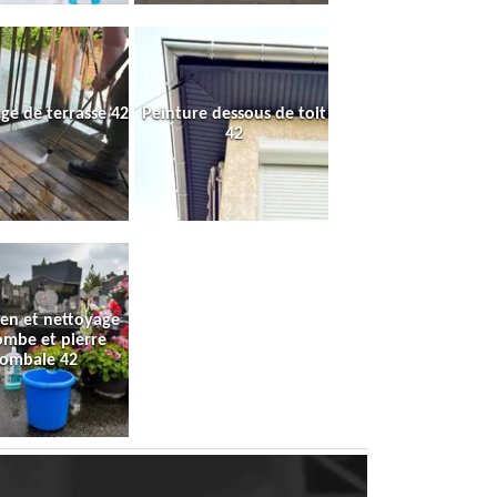
ge de terrasse 42
Peinture dessous de toit
42
ien et nettoyage
ombe et pierre
tombale 42