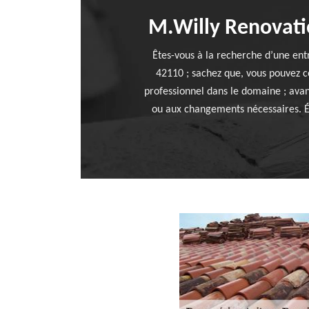
M.Willy Renovatio
Êtes-vous à la recherche d’une entr
42110 ; sachez que, vous pouvez c
professionnel dans le domaine ; avan
ou aux changements nécessaires. Éta