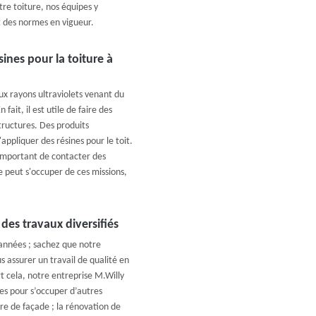
re toiture, nos équipes y
ct des normes en vigueur.
sines pour la toiture à
ux rayons ultraviolets venant du
fait, il est utile de faire des
ructures. Des produits
'appliquer des résines pour le toit.
ès important de contacter des
e peut s'occuper de ces missions,
des travaux diversifiés
années ; sachez que notre
 assurer un travail de qualité en
t cela, notre entreprise M.Willy
es pour s’occuper d’autres
re de façade ; la rénovation de