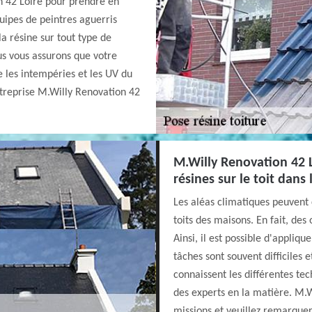
n 42 Loire pour prendre en
uipes de peintres aguerris
la résine sur tout type de
ous vous assurons que votre
 les intempéries et les UV du
entreprise M.Willy Renovation 42
M.Willy Renovation 42 L
résines sur le toit dans
Les aléas climatiques peuvent
toits des maisons. En fait, des 
Ainsi, il est possible d'appliqu
tâches sont souvent difficiles e
connaissent les différentes tec
des experts en la matière. M.W
missions et veuillez remarquer 