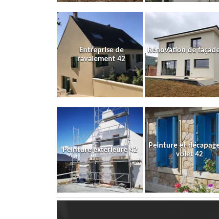
Entreprise de
Rénovation de façade
ravalement 42
Peinture et décapag
Peinture extérieure 42
volet 42