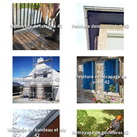
Nettoyage de terrasse 42
Peinture dessous de toit 42
Peinture et décapage de
Peinture extérieure 42
volet 42
Habillage de bandeau et alu
Nettoyage de gouttières 42
42