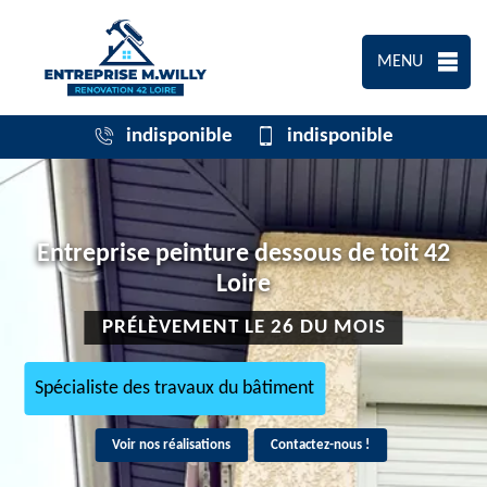
MENU
indisponible
indisponible
Entreprise peinture dessous de toit 42
Loire
PRÉLÈVEMENT LE 26 DU MOIS
Spécialiste des travaux du bâtiment
Voir nos réalisations
Contactez-nous !