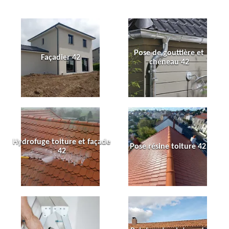
Pose de gouttière et
Façadier 42
chéneau 42
Hydrofuge toiture et façade
Pose résine toiture 42
42