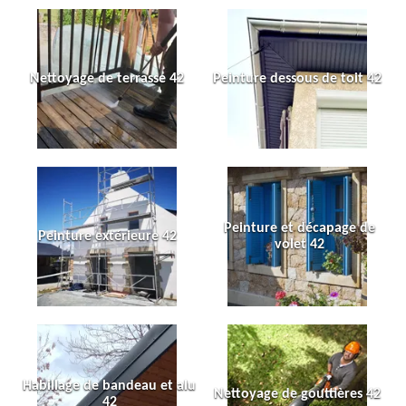
Nettoyage de terrasse 42
Peinture dessous de toit 42
Peinture et décapage de
Peinture extérieure 42
volet 42
Habillage de bandeau et alu
Nettoyage de gouttières 42
42