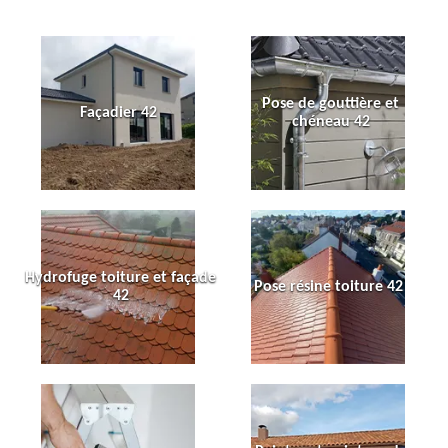
Pose de gouttière et
Façadier 42
chéneau 42
Hydrofuge toiture et façade
Pose résine toiture 42
42