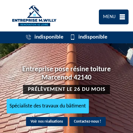
MENU
indisponible
indisponible
Entreprise pose résine toiture
Marcenod 42140
PRÉLÈVEMENT LE 26 DU MOIS
Spécialiste des travaux du bâtiment
Voir nos réalisations
Contactez-nous !