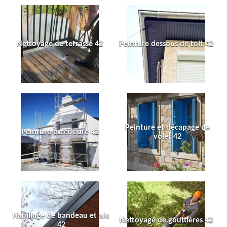
Nettoyage de terrasse 42
Peinture dessous de toit 42
Peinture et décapage de
Peinture extérieure 42
volet 42
Habillage de bandeau et alu
Nettoyage de gouttières 42
42