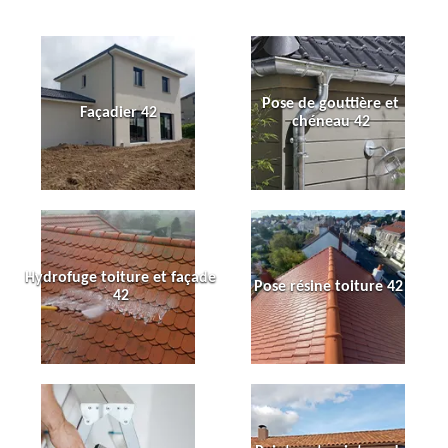
Pose de gouttière et
Façadier 42
chéneau 42
Hydrofuge toiture et façade
Pose résine toiture 42
42