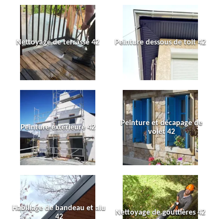
Nettoyage de terrasse 42
Peinture dessous de toit 42
Peinture et décapage de
Peinture extérieure 42
volet 42
Habillage de bandeau et alu
Nettoyage de gouttières 42
42