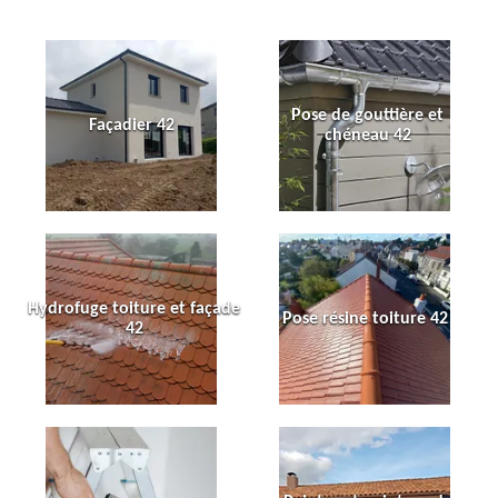
Pose de gouttière et
Façadier 42
chéneau 42
Hydrofuge toiture et façade
Pose résine toiture 42
42