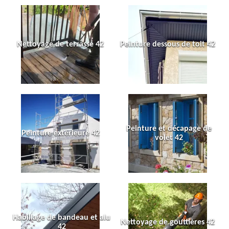
Nettoyage de terrasse 42
Peinture dessous de toit 42
Peinture et décapage de
Peinture extérieure 42
volet 42
Habillage de bandeau et alu
Nettoyage de gouttières 42
42