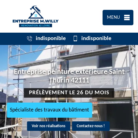
MENU
indisponible
indisponible
Entreprise peinture extérieure Saint
Thurin 42111
PRÉLÈVEMENT LE 26 DU MOIS
Spécialiste des travaux du bâtiment
Voir nos réalisations
Contactez-nous !