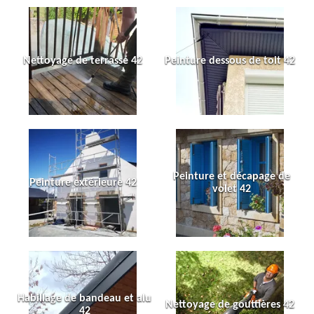
Nettoyage de terrasse 42
Peinture dessous de toit 42
Peinture et décapage de
Peinture extérieure 42
volet 42
Habillage de bandeau et alu
Nettoyage de gouttières 42
42