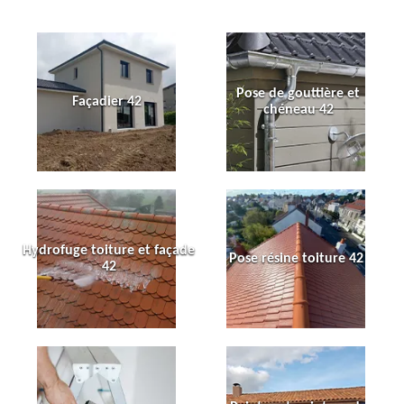
Pose de gouttière et
Façadier 42
chéneau 42
Hydrofuge toiture et façade
Pose résine toiture 42
42