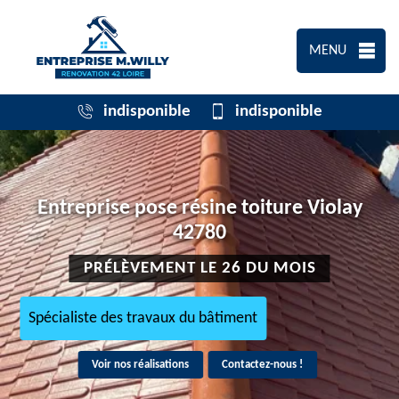
MENU
indisponible
indisponible
Entreprise pose résine toiture Violay
42780
PRÉLÈVEMENT LE 26 DU MOIS
Spécialiste des travaux du bâtiment
Voir nos réalisations
Contactez-nous !