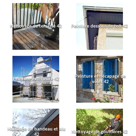
Nettoyage de terrasse 42
Peinture dessous de toit 42
Peinture et décapage de
Peinture extérieure 42
volet 42
Habillage de bandeau et alu
Nettoyage de gouttières 42
42