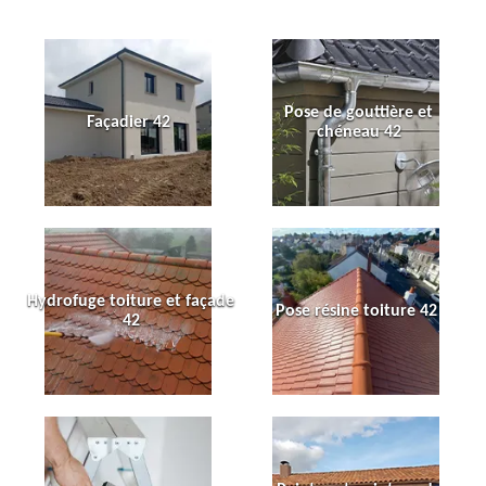
Pose de gouttière et
Façadier 42
chéneau 42
Hydrofuge toiture et façade
Pose résine toiture 42
42