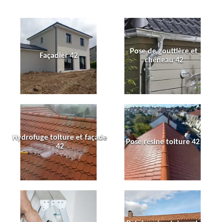
Pose de gouttière et
Façadier 42
chéneau 42
Hydrofuge toiture et façade
Pose résine toiture 42
42