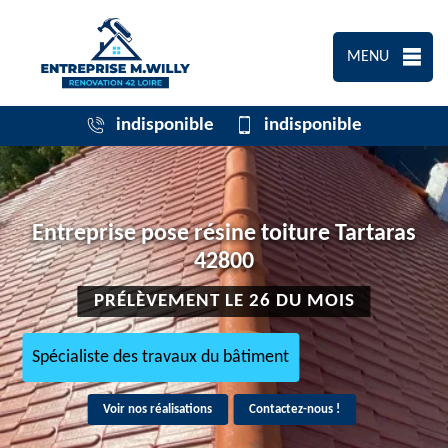
MENU
indisponible
indisponible
Entreprise pose résine toiture Tartaras
42800
PRÉLÈVEMENT LE 26 DU MOIS
Spécialiste des travaux du bâtiment
Voir nos réalisations
Contactez-nous !