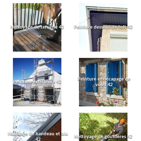
Nettoyage de terrasse 42
Peinture dessous de toit 42
Peinture et décapage de
Peinture extérieure 42
volet 42
Habillage de bandeau et alu
Nettoyage de gouttières 42
42