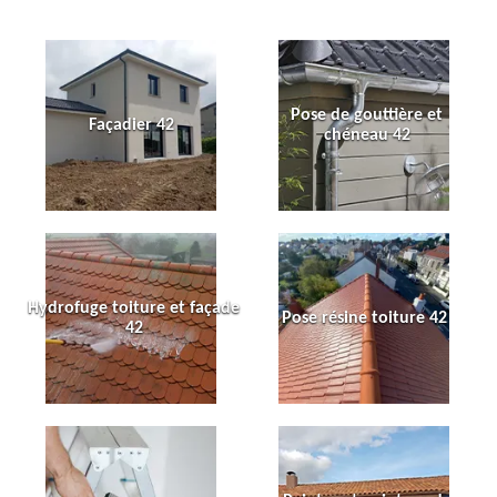
Pose de gouttière et
Façadier 42
chéneau 42
Hydrofuge toiture et façade
Pose résine toiture 42
42