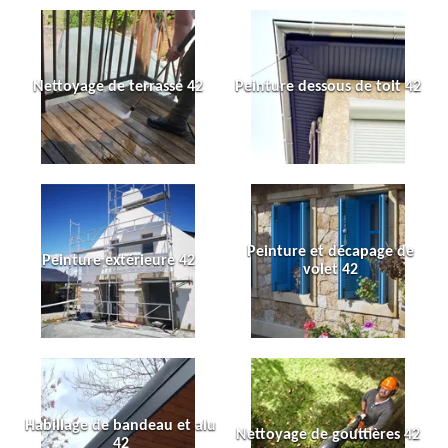
Nettoyage de terrasse 42
Peinture dessous de toit 42
Peinture et décapage de
Peinture extérieure 42
volet 42
Habillage de bandeau et alu
Nettoyage de gouttières 42
42