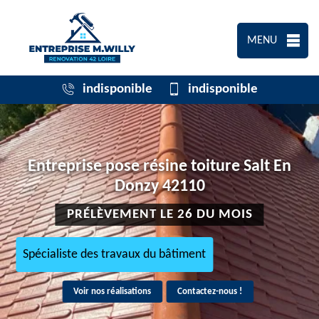
MENU
indisponible
indisponible
Entreprise pose résine toiture Salt En
Donzy 42110
PRÉLÈVEMENT LE 26 DU MOIS
Spécialiste des travaux du bâtiment
Voir nos réalisations
Contactez-nous !