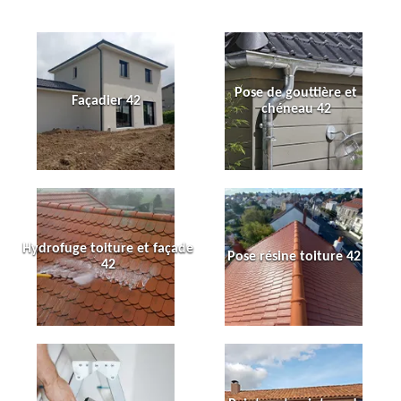
Pose de gouttière et
Façadier 42
chéneau 42
Hydrofuge toiture et façade
Pose résine toiture 42
42