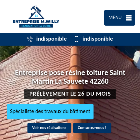
MENU
indisponible
indisponible
Entreprise pose résine toiture Saint
Martin La Sauvete 42260
PRÉLÈVEMENT LE 26 DU MOIS
Spécialiste des travaux du bâtiment
Voir nos réalisations
Contactez-nous !