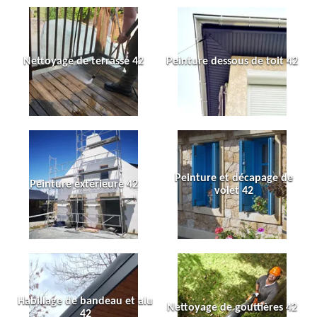
Nettoyage de terrasse 42
Peinture dessous de toit 42
Peinture et décapage de
Peinture extérieure 42
volet 42
Habillage de bandeau et alu
Nettoyage de gouttières 42
42