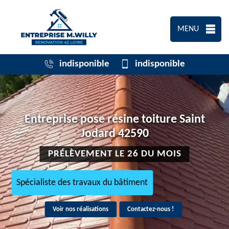
MENU
indisponible
indisponible
Entreprise pose résine toiture Saint
Jodard 42590
PRÉLÈVEMENT LE 26 DU MOIS
Spécialiste des travaux du bâtiment
Voir nos réalisations
Contactez-nous !