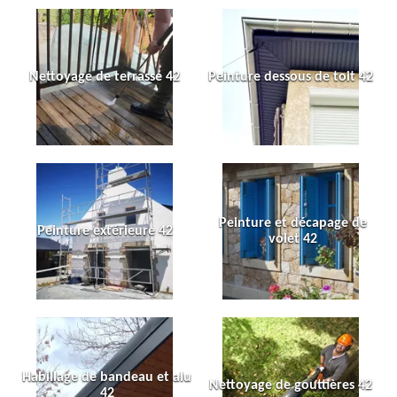
Nettoyage de terrasse 42
Peinture dessous de toit 42
Peinture et décapage de
Peinture extérieure 42
volet 42
Habillage de bandeau et alu
Nettoyage de gouttières 42
42