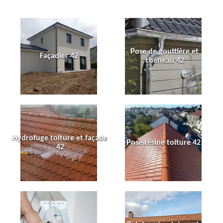
Pose de gouttière et
Façadier 42
chéneau 42
Hydrofuge toiture et façade
Pose résine toiture 42
42