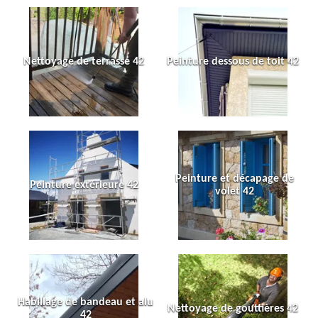
Nettoyage de terrasse 42
Peinture dessous de toit 42
Peinture et décapage de
Peinture extérieure 42
volet 42
Habillage de bandeau et alu
Nettoyage de gouttières 42
42