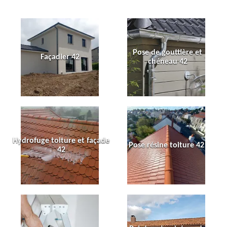
Pose de gouttière et
Façadier 42
chéneau 42
Hydrofuge toiture et façade
Pose résine toiture 42
42