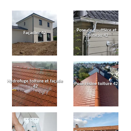
Pose de gouttière et
Façadier 42
chéneau 42
Hydrofuge toiture et façade
Pose résine toiture 42
42