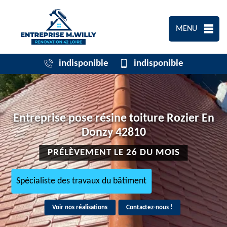
MENU
indisponible
indisponible
Entreprise pose résine toiture Rozier En
Donzy 42810
PRÉLÈVEMENT LE 26 DU MOIS
Spécialiste des travaux du bâtiment
Voir nos réalisations
Contactez-nous !