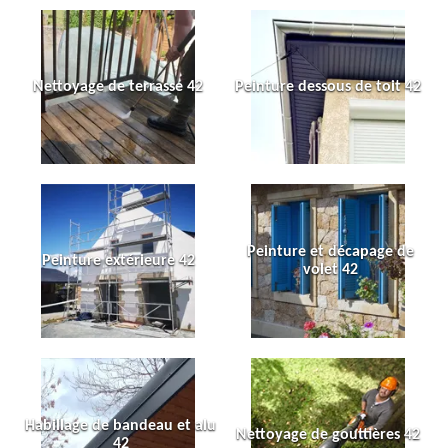
Nettoyage de terrasse 42
Peinture dessous de toit 42
Peinture et décapage de
Peinture extérieure 42
volet 42
Habillage de bandeau et alu
Nettoyage de gouttières 42
42