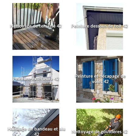
Nettoyage de terrasse 42
Peinture dessous de toit 42
Peinture et décapage de
Peinture extérieure 42
volet 42
Habillage de bandeau et alu
Nettoyage de gouttières 42
42