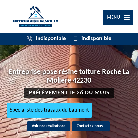
MENU
indisponible
indisponible
Entreprise pose résine toiture Roche La
Moliere 42230
PRÉLÈVEMENT LE 26 DU MOIS
Spécialiste des travaux du bâtiment
Voir nos réalisations
Contactez-nous !