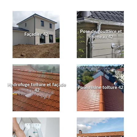
Pose de gouttière et
Façadier 42
chéneau 42
Hydrofuge toiture et façade
Pose résine toiture 42
42