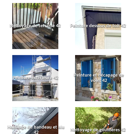
Nettoyage de terrasse 42
Peinture dessous de toit 42
Peinture et décapage de
Peinture extérieure 42
volet 42
Habillage de bandeau et alu
Nettoyage de gouttières 42
42