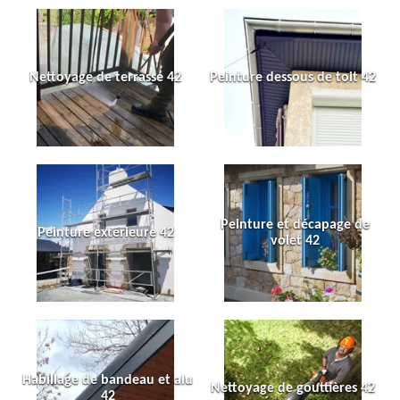
Nettoyage de terrasse 42
Peinture dessous de toit 42
Peinture et décapage de
Peinture extérieure 42
volet 42
Habillage de bandeau et alu
Nettoyage de gouttières 42
42