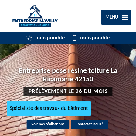
MENU
indisponible
indisponible
Entreprise pose résine toiture La
Ricamarie 42150
PRÉLÈVEMENT LE 26 DU MOIS
Spécialiste des travaux du bâtiment
Voir nos réalisations
Contactez-nous !