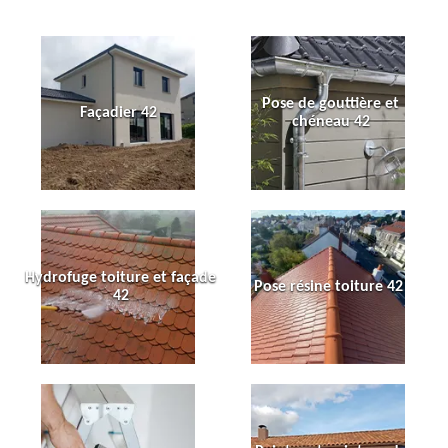
Pose de gouttière et
Façadier 42
chéneau 42
Hydrofuge toiture et façade
Pose résine toiture 42
42