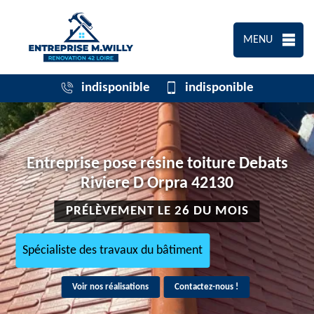
MENU
indisponible
indisponible
Entreprise pose résine toiture Debats
Riviere D Orpra 42130
PRÉLÈVEMENT LE 26 DU MOIS
Spécialiste des travaux du bâtiment
Voir nos réalisations
Contactez-nous !