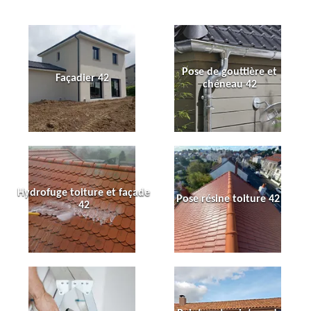
Pose de gouttière et
Façadier 42
chéneau 42
Hydrofuge toiture et façade
Pose résine toiture 42
42