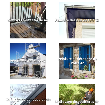
Nettoyage de terrasse 42
Peinture dessous de toit 42
Peinture et décapage de
Peinture extérieure 42
volet 42
Habillage de bandeau et alu
Nettoyage de gouttières 42
42