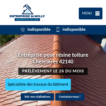
MENU
indisponible
indisponible
Entreprise pose résine toiture
Chevrieres 42140
PRÉLÈVEMENT LE 26 DU MOIS
Spécialiste des travaux du bâtiment
Voir nos réalisations
Contactez-nous !