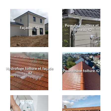
Pose de gouttière et
Façadier 42
chéneau 42
Hydrofuge toiture et façade
Pose résine toiture 42
42