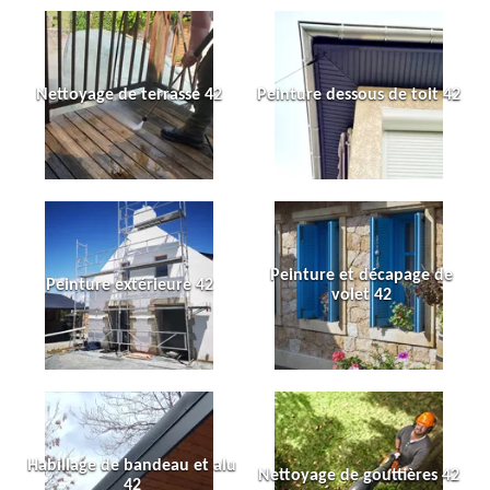
Nettoyage de terrasse 42
Peinture dessous de toit 42
Peinture et décapage de
Peinture extérieure 42
volet 42
Habillage de bandeau et alu
Nettoyage de gouttières 42
42