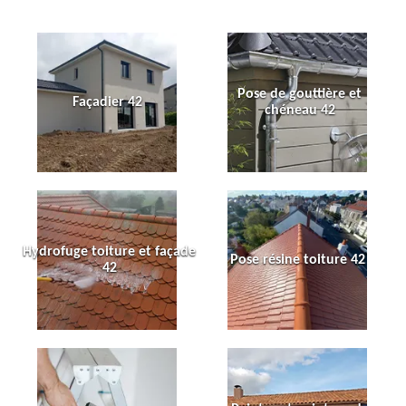
Pose de gouttière et
Façadier 42
chéneau 42
Hydrofuge toiture et façade
Pose résine toiture 42
42