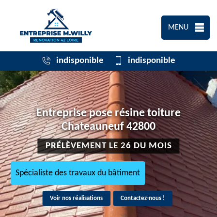
MENU
indisponible
indisponible
Entreprise pose résine toiture
Chateauneuf 42800
PRÉLÈVEMENT LE 26 DU MOIS
Spécialiste des travaux du bâtiment
Voir nos réalisations
Contactez-nous !