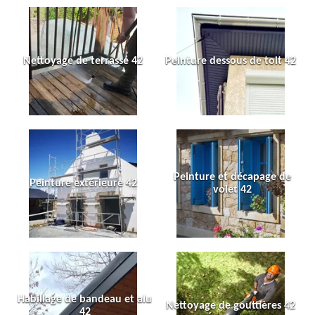
Nettoyage de terrasse 42
Peinture dessous de toit 42
Peinture et décapage de
Peinture extérieure 42
volet 42
Habillage de bandeau et alu
Nettoyage de gouttières 42
42