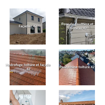
Pose de gouttière et
Façadier 42
chéneau 42
Hydrofuge toiture et façade
Pose résine toiture 42
42