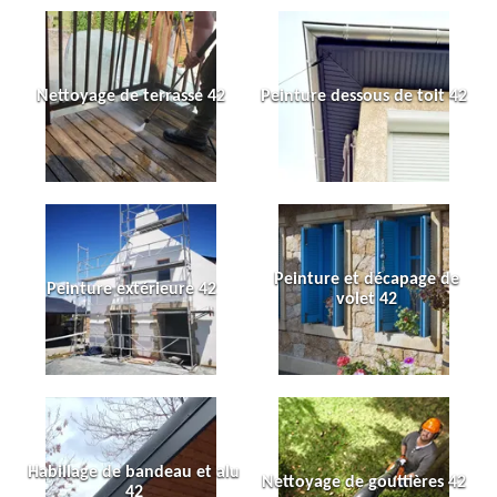
Nettoyage de terrasse 42
Peinture dessous de toit 42
Peinture et décapage de
Peinture extérieure 42
volet 42
Habillage de bandeau et alu
Nettoyage de gouttières 42
42