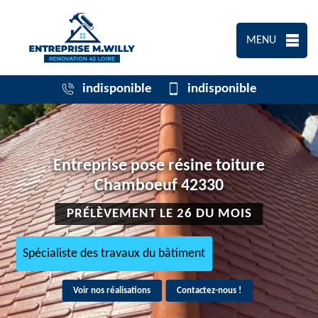
MENU
indisponible
indisponible
Entreprise pose résine toiture
Chamboeuf 42330
PRÉLÈVEMENT LE 26 DU MOIS
Spécialiste des travaux du bâtiment
Voir nos réalisations
Contactez-nous !