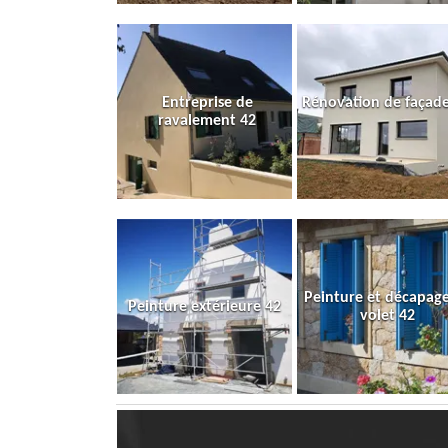
Entreprise de
Rénovation de façade
ravalement 42
Peinture et décapag
Peinture extérieure 42
volet 42