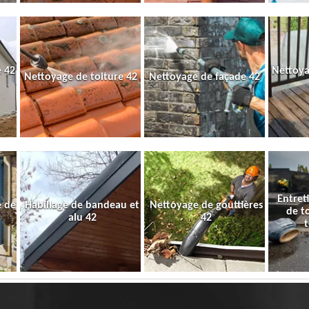
 42
Nettoya
Nettoyage de toiture 42
Nettoyage de façade 42
Entret
e de
Habillage de bandeau et
Nettoyage de gouttières
de t
alu 42
42