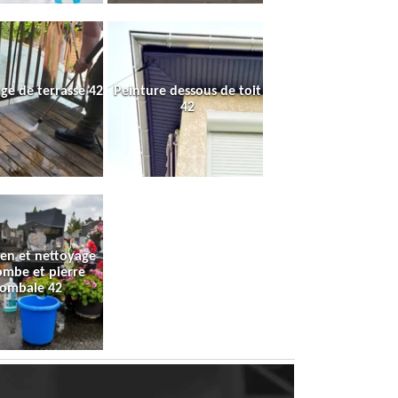
ge de terrasse 42
Peinture dessous de toit
42
ien et nettoyage
ombe et pierre
tombale 42