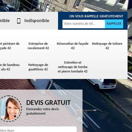
ON VOUS RAPPELLE GRATUITEMENT
nible
indisponible
et peinture de
Entreprise de
Rénovation de façade
Nettoyage de toiture
çade 42
ravalement 42
42
42
Entretien et
ge de bandeau
Nettoyage de
nettoyage de tombe
t alu 42
gouttières 42
et pierre tombale 42
DEVIS GRATUIT
Demandez votre devis
gratuitement