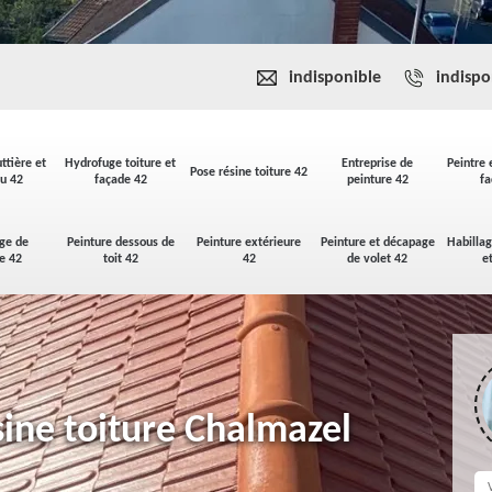
indisponible
indispo
ttière et
Hydrofuge toiture et
Entreprise de
Peintre 
Pose résine toiture 42
u 42
façade 42
peinture 42
fa
ge de
Peinture dessous de
Peinture extérieure
Peinture et décapage
Habilla
se 42
toit 42
42
de volet 42
e
sine toiture Chalmazel