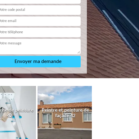
rise de peinture
Peintre et peinture de
42
façade 42