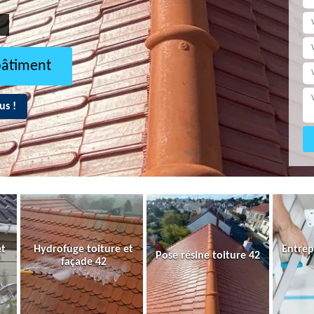
bâtiment
us !
et
Hydrofuge toiture et
Entrep
Pose résine toiture 42
façade 42