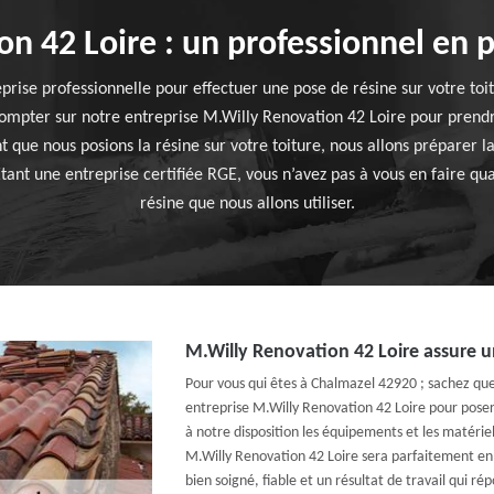
n 42 Loire : un professionnel en p
prise professionnelle pour effectuer une pose de résine sur votre toi
ompter sur notre entreprise M.Willy Renovation 42 Loire pour prendr
t que nous posions la résine sur votre toiture, nous allons préparer l
nt une entreprise certifiée RGE, vous n’avez pas à vous en faire quan
résine que nous allons utiliser.
M.Willy Renovation 42 Loire assure un
Pour vous qui êtes à Chalmazel 42920 ; sachez qu
entreprise M.Willy Renovation 42 Loire pour poser 
à notre disposition les équipements et les matérie
M.Willy Renovation 42 Loire sera parfaitement en 
bien soigné, fiable et un résultat de travail qui ré