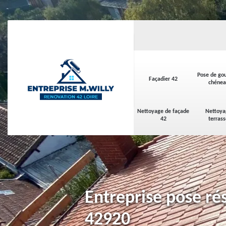
Pose de gou
Façadier 42
chénea
Nettoyage de façade
Nettoya
42
terras
Entreprise pose ré
42920