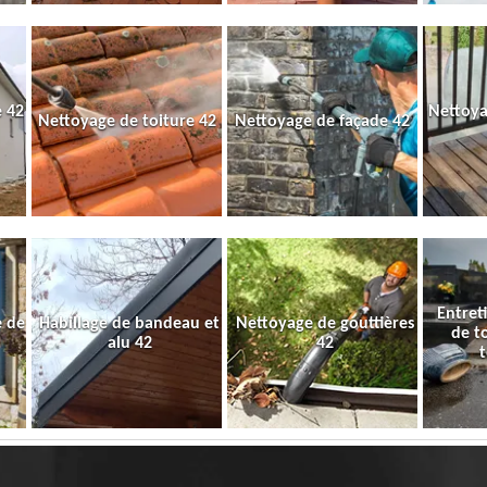
 42
Nettoya
Nettoyage de toiture 42
Nettoyage de façade 42
Entret
e de
Habillage de bandeau et
Nettoyage de gouttières
de t
alu 42
42