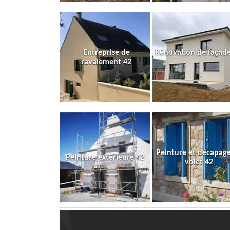
Entreprise de
Rénovation de façade
ravalement 42
Peinture et décapag
Peinture extérieure 42
volet 42