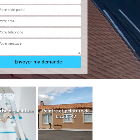
rise de peinture
Peintre et peinture de
42
façade 42