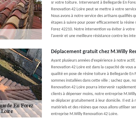
sr votre toiture. Intervenant à Bellegarde En For
Renovation 42 Loire peut se mettre à votre servic
Nous avons à notre service des artisans qualifiés qu
étapes à suivre pour poser efficacement la résine 
Forez 42210. Notre intervention va éviter à votre 
l’avenir et une meilleure résistance contre les int
Déplacement gratuit chez M.Willy Re
Ayant plusieurs années d’expérience à notre actif,
Renovation 42 Loire est dans la capacité de vous as
qualité en pose de résine toiture à Bellegarde E
sommes installées dans cette ville ; sachez que, n
Renovation 42 Loire pourra intervenir rapidement s
clients à dépenser moins, notre entreprise M.Will
se déplacer gratuitement à leur domicile. Il est à 
matériels et des résines que nous allons utiliser 
entreprise M.Willy Renovation 42 Loire.