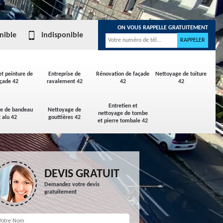
ON VOUS RAPPELLE GRATUITEMENT
nible
indisponible
et peinture de
Entreprise de
Rénovation de façade
Nettoyage de toiture
çade 42
ravalement 42
42
42
Entretien et
ge de bandeau
Nettoyage de
nettoyage de tombe
t alu 42
gouttières 42
et pierre tombale 42
DEVIS GRATUIT
Demandez votre devis
gratuitement