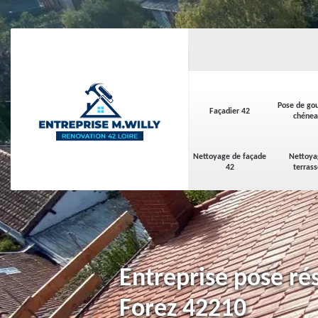
Pose de gou
Façadier 42
chénea
Nettoyage de façade
Nettoya
42
terras
Entreprise pose ré
Forez 42210