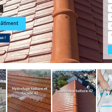
bâtiment
us !
et
Hydrofuge toiture et
Entrep
Pose résine toiture 42
façade 42