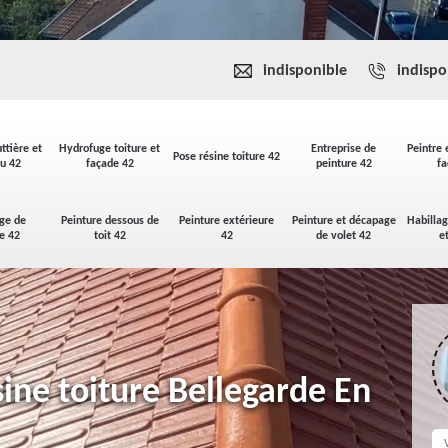
indisponible
indispo
ttière et
Hydrofuge toiture et
Entreprise de
Peintre 
Pose résine toiture 42
u 42
façade 42
peinture 42
fa
ge de
Peinture dessous de
Peinture extérieure
Peinture et décapage
Habilla
se 42
toit 42
42
de volet 42
e
sine toiture Bellegarde En