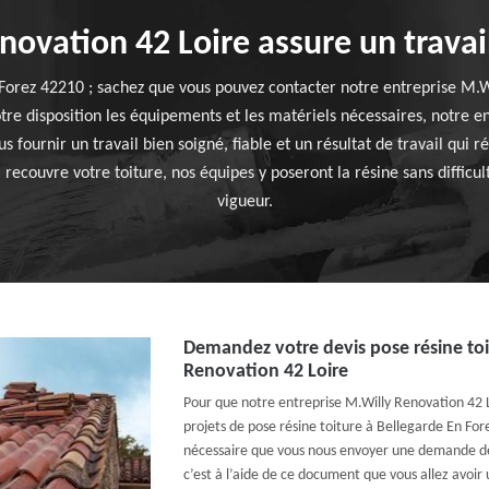
ovation 42 Loire assure un travai
 Forez 42210 ; sachez que vous pouvez contacter notre entreprise M.W
notre disposition les équipements et les matériels nécessaires, notre 
fournir un travail bien soigné, fiable et un résultat de travail qui r
recouvre votre toiture, nos équipes y poseront la résine sans difficu
vigueur.
Demandez votre devis pose résine toi
Renovation 42 Loire
Pour que notre entreprise M.Willy Renovation 42
projets de pose résine toiture à Bellegarde En Fore
nécessaire que vous nous envoyer une demande de 
c’est à l’aide de ce document que vous allez avoir