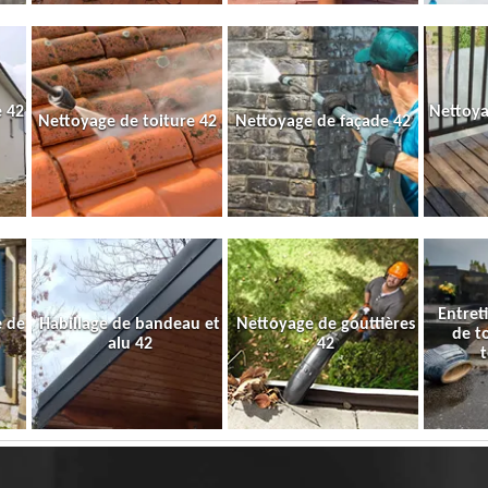
 42
Nettoya
Nettoyage de toiture 42
Nettoyage de façade 42
Entret
e de
Habillage de bandeau et
Nettoyage de gouttières
de t
alu 42
42