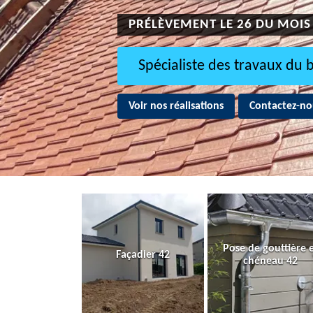
PRÉLÈVEMENT LE 26 DU MOIS
Spécialiste des travaux du 
Voir nos réalisations
Contactez-no
Pose de gouttière 
Façadier 42
chéneau 42