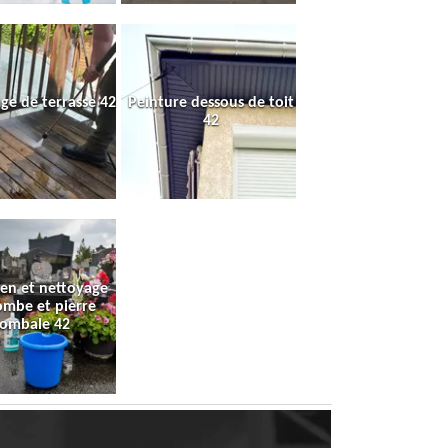
ge de terrasse 42
Peinture dessous de toit
42
ien et nettoyage
ombe et pierre
tombale 42