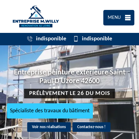
MENU
indisponible
indisponible
Entreprise peinture extérieure Saint
Paul D Uzore 42600
PRÉLÈVEMENT LE 26 DU MOIS
Spécialiste des travaux du bâtiment
Voir nos réalisations
Contactez-nous !