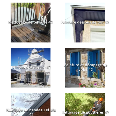
Nettoyage de terrasse 42
Peinture dessous de toit 42
Peinture et décapage de
Peinture extérieure 42
volet 42
Habillage de bandeau et alu
Nettoyage de gouttières 42
42