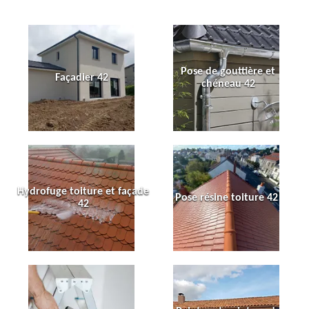
Pose de gouttière et
Façadier 42
chéneau 42
Hydrofuge toiture et façade
Pose résine toiture 42
42