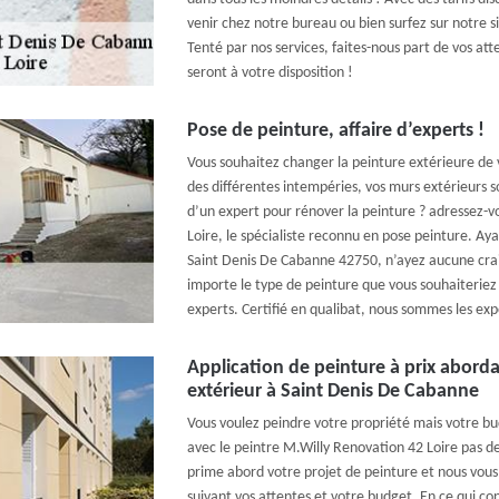
venir chez notre bureau ou bien surfez sur notre si
Tenté par nos services, faites-nous part de vos att
seront à votre disposition !
Pose de peinture, affaire d’experts !
Vous souhaitez changer la peinture extérieure de v
des différentes intempéries, vos murs extérieurs 
d’un expert pour rénover la peinture ? adressez-v
Loire, le spécialiste reconnu en pose peinture. Ay
Saint Denis De Cabanne 42750, n’ayez aucune crai
importe le type de peinture que vous souhaiteriez 
experts. Certifié en qualibat, nous sommes les expe
Application de peinture à prix aborda
extérieur à Saint Denis De Cabanne
Vous voulez peindre votre propriété mais votre bud
avec le peintre M.Willy Renovation 42 Loire pas 
prime abord votre projet de peinture et nous vous
suivant vos attentes et votre budget. En ce qui co