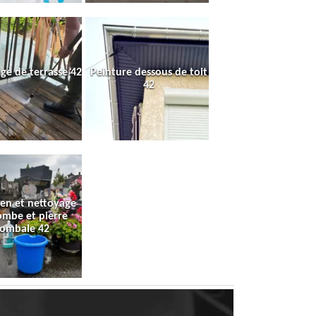
ge de terrasse 42
Peinture dessous de toit
42
ien et nettoyage
ombe et pierre
tombale 42