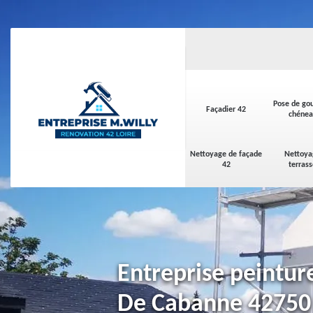
Pose de gou
Façadier 42
chénea
Nettoyage de façade
Nettoya
42
terras
Entreprise peintur
De Cabanne 42750