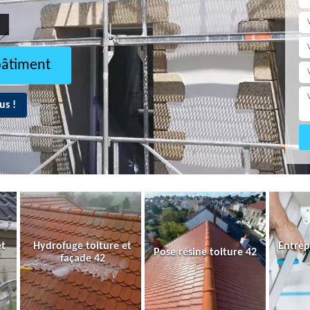
bâtiment
us !
et
Hydrofuge toiture et
Entrep
Pose résine toiture 42
façade 42