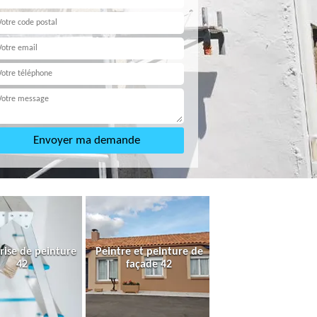
rise de peinture
Peintre et peinture de
42
façade 42