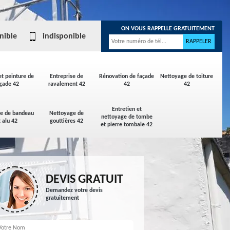
ON VOUS RAPPELLE GRATUITEMENT
nible
indisponible
et peinture de
Entreprise de
Rénovation de façade
Nettoyage de toiture
çade 42
ravalement 42
42
42
Entretien et
ge de bandeau
Nettoyage de
nettoyage de tombe
t alu 42
gouttières 42
et pierre tombale 42
DEVIS GRATUIT
Demandez votre devis
gratuitement