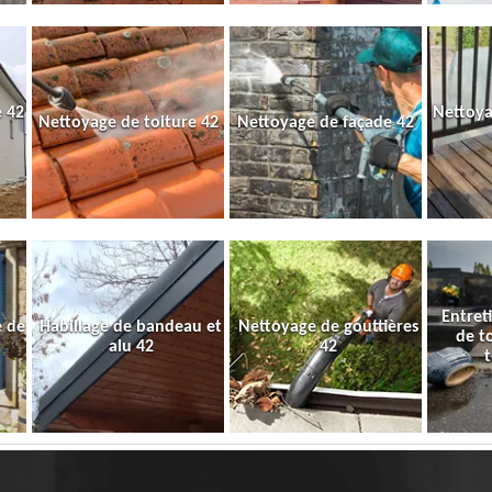
 42
Nettoya
Nettoyage de toiture 42
Nettoyage de façade 42
Entret
e de
Habillage de bandeau et
Nettoyage de gouttières
de t
alu 42
42