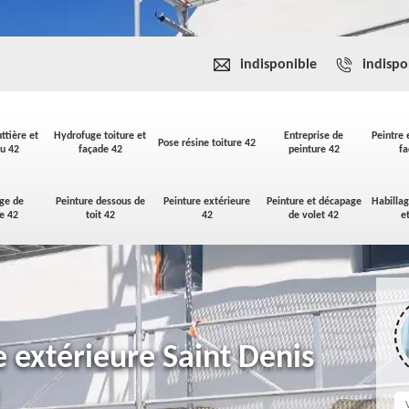
indisponible
indispo
ttière et
Hydrofuge toiture et
Entreprise de
Peintre 
Pose résine toiture 42
u 42
façade 42
peinture 42
fa
ge de
Peinture dessous de
Peinture extérieure
Peinture et décapage
Habilla
se 42
toit 42
42
de volet 42
e
e extérieure Saint Denis