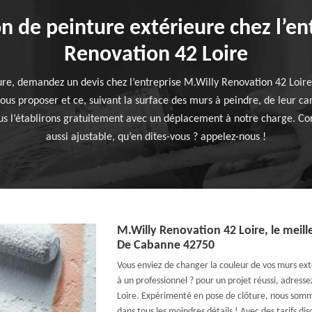
on de peinture extérieure chez l’en
Renovation 42 Loire
ure, demandez un devis chez l’entreprise M.Willy Renovation 42 Loire
 vous proposer et ce, suivant la surface des murs à peindre, de leur ca
us l’établirons gratuitement avec un déplacement à notre charge. Cons
aussi ajustable, qu’en dites-vous ? appelez-nous !
M.Willy Renovation 42 Loire, le meille
De Cabanne 42750
Vous enviez de changer la couleur de vos murs exté
à un professionnel ? pour un projet réussi, adress
Loire. Expérimenté en pose de clôture, nous somm
dans tous les moindres détails ! Avec des tarifs dis