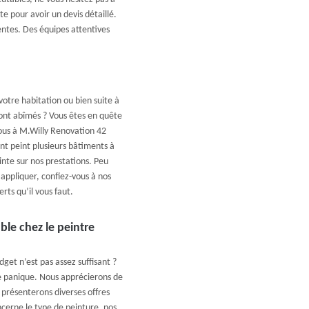
te pour avoir un devis détaillé.
entes. Des équipes attentives
otre habitation ou bien suite à
sont abîmés ? Vous êtes en quête
ous à M.Willy Renovation 42
ant peint plusieurs bâtiments à
nte sur nos prestations. Peu
appliquer, confiez-vous à nos
rts qu’il vous faut.
ble chez le peintre
get n’est pas assez suffisant ?
de panique. Nous apprécierons de
 présenterons diverses offres
ncerne le type de peinture, nos