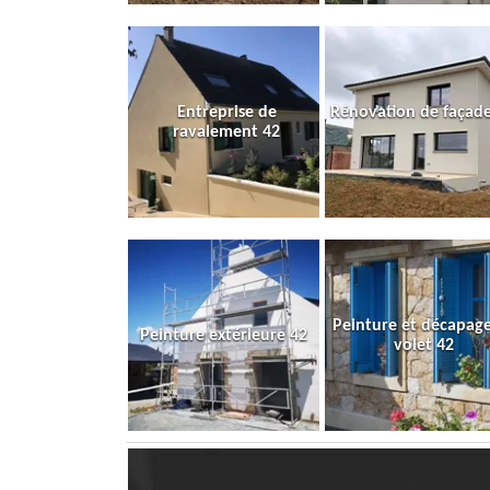
Entreprise de
Rénovation de façade
ravalement 42
Peinture et décapag
Peinture extérieure 42
volet 42