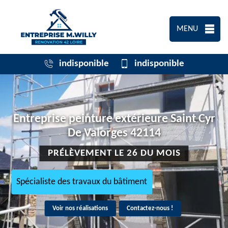
MENU
indisponible
indisponible
Entreprise peinture extérieure Saint Cyr
De Valorges 42114
PRÉLÈVEMENT LE 26 DU MOIS
Spécialiste des travaux du bâtiment
Voir nos réalisations
Contactez-nous !