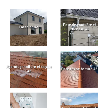
Pose de gouttière et
Façadier 42
chéneau 42
Hydrofuge toiture et façade
Pose résine toiture 42
42