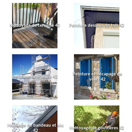
Nettoyage de terrasse 42
Peinture dessous de toit 42
Peinture et décapage de
Peinture extérieure 42
volet 42
Habillage de bandeau et alu
Nettoyage de gouttières 42
42