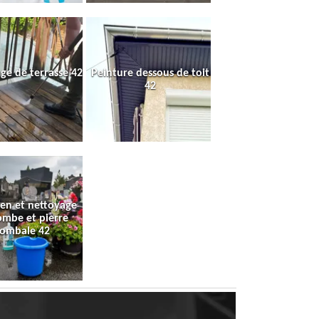
ge de terrasse 42
Peinture dessous de toit
42
ien et nettoyage
ombe et pierre
tombale 42