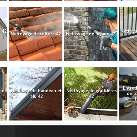
 42
Nettoya
Nettoyage de toiture 42
Nettoyage de façade 42
Entret
e de
Habillage de bandeau et
Nettoyage de gouttières
de t
alu 42
42