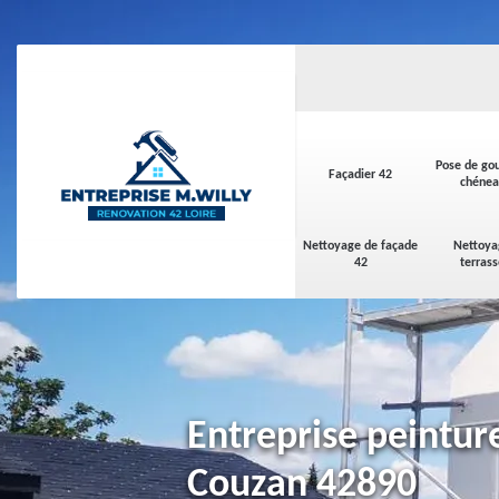
Pose de gou
Façadier 42
chénea
Nettoyage de façade
Nettoya
42
terras
Entreprise peinture
Couzan 42890