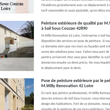
l’établirons gratuitement avec un déplacement à n
tarif raisonnable et aussi ajustable, qu’en dites-vo
Peinture extérieure de qualité par M.
à Sail Sous Couzan 42890
M.Willy Renovation 42 Loire, l’entreprise à Sail 
disposition des services en pose de peinture. Si v
ce domaine alors que vos murs ou façades sont tr
avons des solutions pour vous. Faites-nous part de
peintre arriveront chez vous pour identifier la sur
donnerons ensuite un devis précis. Ne vous inquié
le déplacement pour le devis.
Pose de peinture extérieure par le p
M.Willy Renovation 42 Loire
En tant que peintre professionnel, M.Willy Renovat
dans les entours de Sail Sous Couzan, nous interve
design des habitations. Fort de ce domaine, nous
réussite de la peinture de vos murs extérieurs. Des