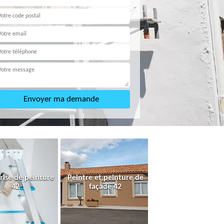
rise de peinture
Peintre et peinture de
42
façade 42