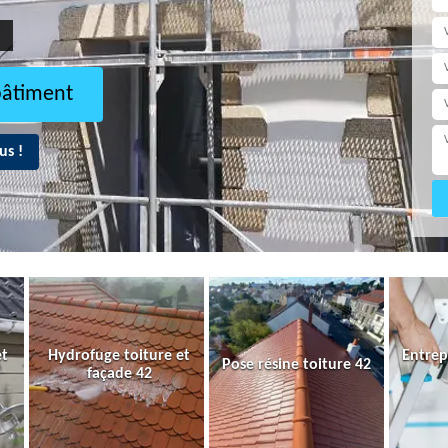
bâtiment
us !
et
Hydrofuge toiture et
Entrep
Pose résine toiture 42
façade 42