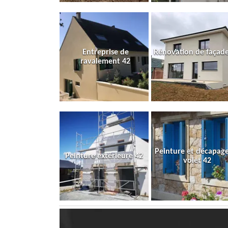
Entreprise de
Rénovation de façade
ravalement 42
Peinture et décapag
Peinture extérieure 42
volet 42