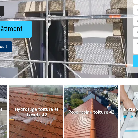
bâtiment
us !
et
Hydrofuge toiture et
Entrep
Pose résine toiture 42
façade 42