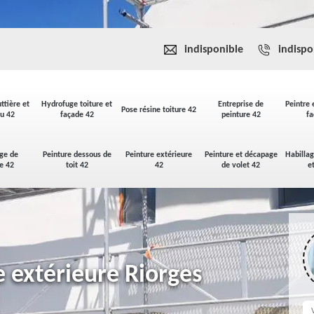
indisponible
indispo
ttière et
Hydrofuge toiture et
Entreprise de
Peintre 
Pose résine toiture 42
u 42
façade 42
peinture 42
fa
ge de
Peinture dessous de
Peinture extérieure
Peinture et décapage
Habilla
se 42
toit 42
42
de volet 42
e
e extérieure Riorges