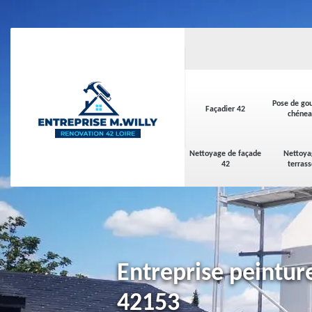
Pose de gou
Façadier 42
chénea
Nettoyage de façade
Nettoya
42
terras
Entreprise peintur
42153