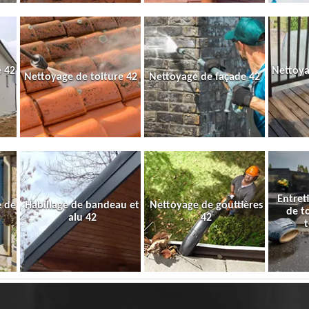
 42
Nettoya
Nettoyage de toiture 42
Nettoyage de façade 42
Entret
e de
Habillage de bandeau et
Nettoyage de gouttières
de t
alu 42
42