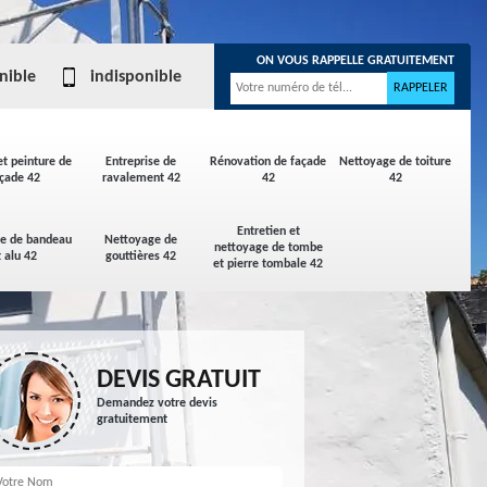
ON VOUS RAPPELLE GRATUITEMENT
nible
indisponible
et peinture de
Entreprise de
Rénovation de façade
Nettoyage de toiture
çade 42
ravalement 42
42
42
Entretien et
ge de bandeau
Nettoyage de
nettoyage de tombe
t alu 42
gouttières 42
et pierre tombale 42
DEVIS GRATUIT
Demandez votre devis
gratuitement