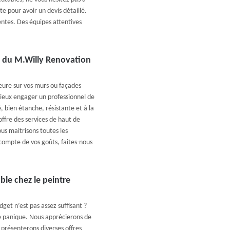
te pour avoir un devis détaillé.
entes. Des équipes attentives
té du M.Willy Renovation
ieure sur vos murs ou façades
 mieux engager un professionnel de
, bien étanche, résistante et à la
offre des services de haut de
s maitrisons toutes les
compte de vos goûts, faites-nous
ble chez le peintre
get n’est pas assez suffisant ?
de panique. Nous apprécierons de
 présenterons diverses offres