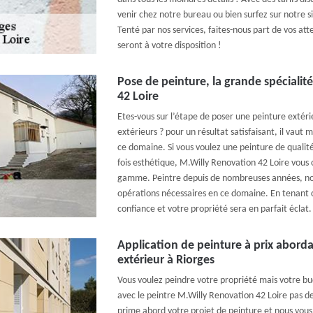
venir chez notre bureau ou bien surfez sur notre si
Tenté par nos services, faites-nous part de vos att
seront à votre disposition !
Pose de peinture, la grande spéciali
42 Loire
Etes-vous sur l’étape de poser une peinture extér
extérieurs ? pour un résultat satisfaisant, il vaut
ce domaine. Si vous voulez une peinture de qualité
fois esthétique, M.Willy Renovation 42 Loire vous 
gamme. Peintre depuis de nombreuses années, nou
opérations nécessaires en ce domaine. En tenant 
confiance et votre propriété sera en parfait éclat.
Application de peinture à prix aborda
extérieur à Riorges
Vous voulez peindre votre propriété mais votre bud
avec le peintre M.Willy Renovation 42 Loire pas 
prime abord votre projet de peinture et nous vous