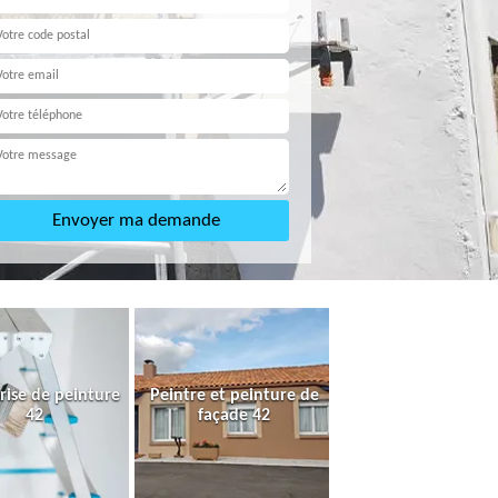
rise de peinture
Peintre et peinture de
42
façade 42