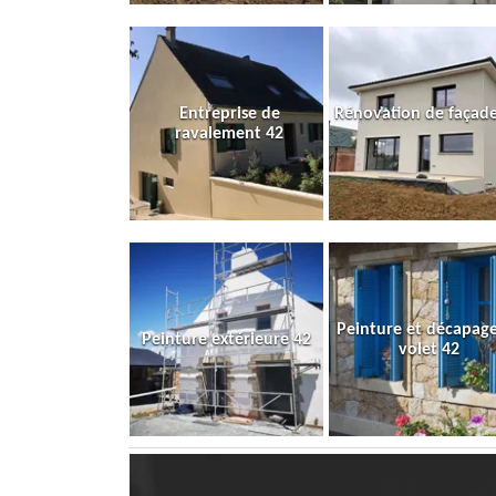
Entreprise de
Rénovation de façade
ravalement 42
Peinture et décapag
Peinture extérieure 42
volet 42