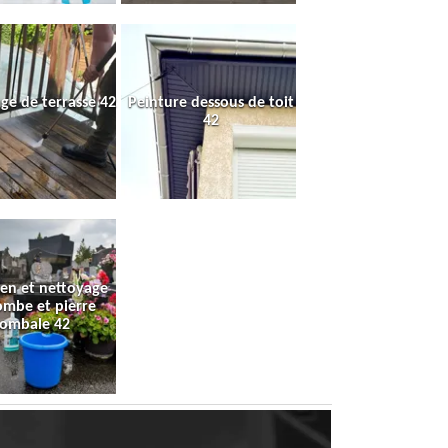
ge de terrasse 42
Peinture dessous de toit
42
ien et nettoyage
ombe et pierre
tombale 42