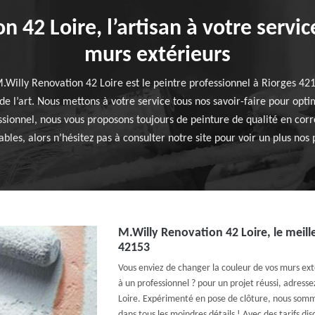
 42 Loire, l’artisan à votre servi
murs extérieurs
M.Willy Renovation 42 Loire est le peintre professionnel à Riorges 
e l’art. Nous mettons à votre service tous nos savoir-faire pour opti
ssionnel, nous vous proposons toujours de peinture de qualité en corr
ables, alors n’hésitez pas à consulter notre site pour voir un plus nos 
M.Willy Renovation 42 Loire, le meill
42153
Vous enviez de changer la couleur de vos murs exté
à un professionnel ? pour un projet réussi, adress
Loire. Expérimenté en pose de clôture, nous somm
dans tous les moindres détails ! Avec des tarifs dis