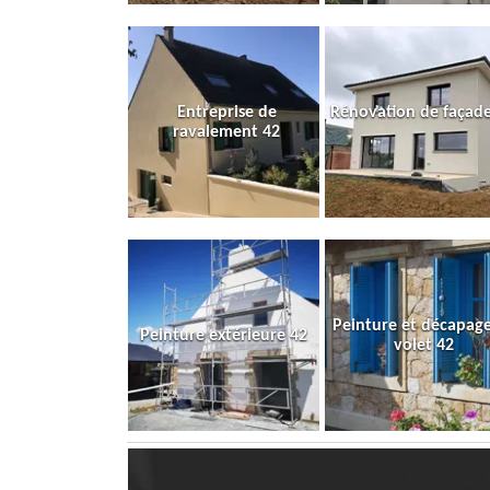
Entreprise de
Rénovation de façade
ravalement 42
Peinture et décapag
Peinture extérieure 42
volet 42