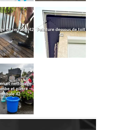
ge de terrasse 42
Peinture dessous de toit
42
ien et nettoyage
ombe et pierre
tombale 42