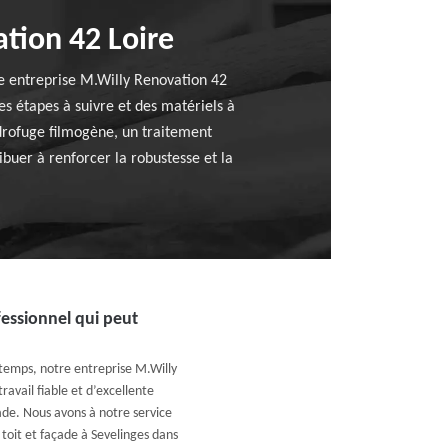
ation 42 Loire
tre entreprise M.Willy Renovation 42
s étapes à suivre et des matériels à
ydrofuge filmogène, un traitement
ibuer à renforcer la robustesse et la
fessionnel qui peut
temps, notre entreprise M.Willy
avail fiable et d’excellente
ade. Nous avons à notre service
 toit et façade à Sevelinges dans