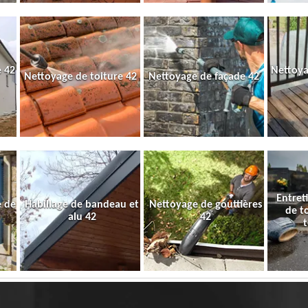
 42
Nettoya
Nettoyage de toiture 42
Nettoyage de façade 42
Entret
e de
Habillage de bandeau et
Nettoyage de gouttières
de t
alu 42
42