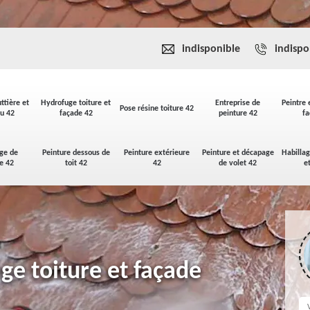
indisponible
indispo
ttière et
Hydrofuge toiture et
Entreprise de
Peintre 
Pose résine toiture 42
u 42
façade 42
peinture 42
fa
ge de
Peinture dessous de
Peinture extérieure
Peinture et décapage
Habilla
se 42
toit 42
42
de volet 42
e
ge toiture et façade