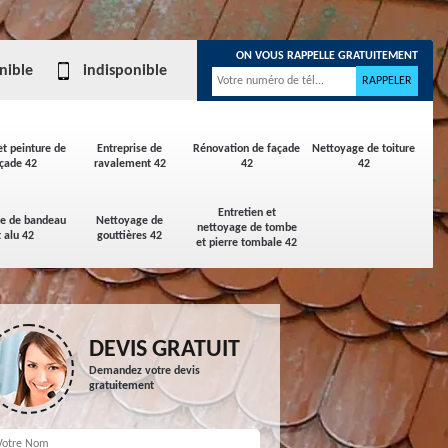
ON VOUS RAPPELLE GRATUITEMENT
nible
indisponible
et peinture de
Entreprise de
Rénovation de façade
Nettoyage de toiture
çade 42
ravalement 42
42
42
Entretien et
ge de bandeau
Nettoyage de
nettoyage de tombe
t alu 42
gouttières 42
et pierre tombale 42
DEVIS GRATUIT
Demandez votre devis
gratuitement