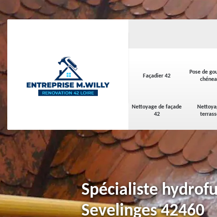
Pose de gou
Façadier 42
chénea
Nettoyage de façade
Nettoya
42
terras
Spécialiste hydrofu
Sevelinges 42460