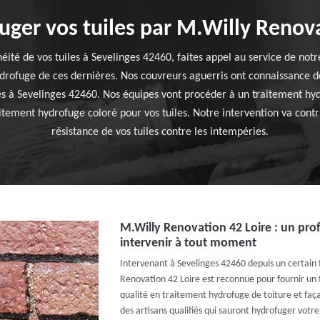
uger vos tuiles par M.Willy Renov
héité de vos tuiles à Sevelinges 42460, faites appel au service de no
ydrofuge de ces dernières. Nos couvreurs aguerris ont connaissance de
les à Sevelinges 42460. Nos équipes vont procéder à un traitement h
itement hydrofuge coloré pour vos tuiles. Notre intervention va contr
résistance de vos tuiles contre les intempéries.
M.Willy Renovation 42 Loire : un pro
intervenir à tout moment
Intervenant à Sevelinges 42460 depuis un certain 
Renovation 42 Loire est reconnue pour fournir un tr
qualité en traitement hydrofuge de toiture et faç
des artisans qualifiés qui sauront hydrofuger votre