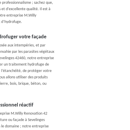
re professionnalisme ; sachez que,
et d’excellente qualité. Il est à
tre entreprise M.Willy
x d’hydrofuge.
drofuger votre façade
osée aux intempéries, et par
nvahie par les parasites végétaux
Sevelinges 42460, notre entreprise
tuer un traitement hydrofuge de
 l’étanchéité, de protéger votre
us allons utiliser des produits
ierre, bois, brique, béton, ou
ssionnel réactif
eprise M.Willy Renovation 42
ture ou façade à Sevelinges
 le domaine ; notre entreprise