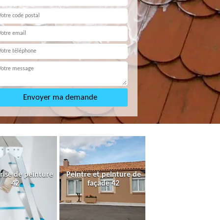
rise de peinture
Peintre et peinture de
42
façade 42