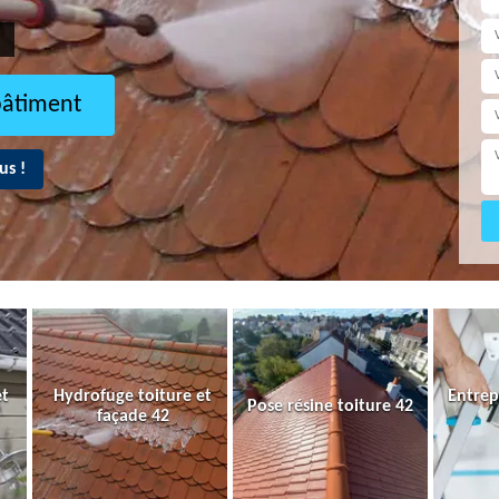
bâtiment
us !
et
Hydrofuge toiture et
Entrep
Pose résine toiture 42
façade 42