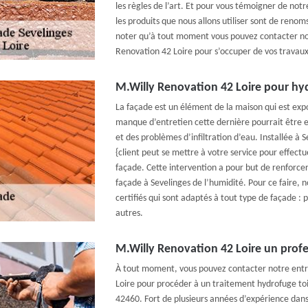
les règles de l’art. Et pour vous témoigner de not
les produits que nous allons utiliser sont de renoms 
noter qu’à tout moment vous pouvez contacter no
Renovation 42 Loire pour s’occuper de vos travau
M.Willy Renovation 42 Loire pour hy
La façade est un élément de la maison qui est exp
manque d’entretien cette dernière pourrait être e
et des problèmes d’infiltration d’eau. Installée à 
{client peut se mettre à votre service pour effec
façade. Cette intervention a pour but de renforcer
façade à Sevelinges de l’humidité. Pour ce faire, no
certifiés qui sont adaptés à tout type de façade : p
autres.
M.Willy Renovation 42 Loire un profe
À tout moment, vous pouvez contacter notre entr
Loire pour procéder à un traitement hydrofuge toi
42460. Fort de plusieurs années d’expérience dans