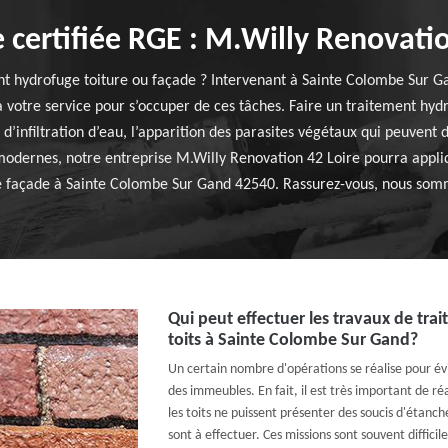
e certifiée RGE : M.Willy Renovatio
nt hydrofuge toiture ou façade ? Intervenant à Sainte Colombe Sur G
 votre service pour s’occuper de ces tâches. Faire un traitement hydr
 d’infiltration d’eau, l’apparition des parasites végétaux qui peuvent 
s modernes, notre entreprise M.Willy Renovation 42 Loire pourra appl
tre façade à Sainte Colombe Sur Gand 42540. Rassurez-vous, nous somme
Qui peut effectuer les travaux de tr
toits à Sainte Colombe Sur Gand?
Un certain nombre d'opérations se réalise pour évi
des immeubles. En fait, il est très important de r
les toits ne puissent présenter des soucis d'étanc
sont à effectuer. Ces missions sont souvent difficile