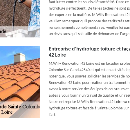
faut lutter contre les soucis d'étanchéité. Dans c
hydrofuge s'effectuent. De telles tâches ne sont pas
des experts en la matière. M.Willy Renovation 42 L
veuillez remarquer qu'il propose des tarifs très attr
renseignements complémentaires, veuillez lui passer
un devis sans qu'il soit utile de débourser de l'arge
Entreprise d’hydrofuge toiture et fa
42 Loire
M.Willy Renovation 42 Loire est un façadier profess
Colombe Sur Gand 42540 et qui est en activité depu
noter que, vous pouvez solliciter les services de n
Renovation 42 Loire pour réaliser un traitement h
avons à notre service des équipes de couvreurs et
aptes à vous fournir un travail de qualité et un rés
Notre entreprise M.Willy Renovation 42 Loire va r
hydrofuge toiture et façade à Sainte Colombe Sur
l’art.