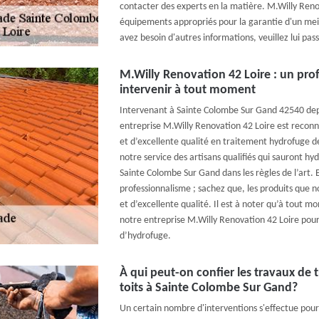
contacter des experts en la matière. M.Willy Renov
équipements appropriés pour la garantie d'un meill
avez besoin d'autres informations, veuillez lui pass
M.Willy Renovation 42 Loire : un pro
intervenir à tout moment
Intervenant à Sainte Colombe Sur Gand 42540 dep
entreprise M.Willy Renovation 42 Loire est reconnu
et d’excellente qualité en traitement hydrofuge d
notre service des artisans qualifiés qui sauront hy
Sainte Colombe Sur Gand dans les règles de l’art.
professionnalisme ; sachez que, les produits que no
et d’excellente qualité. Il est à noter qu’à tout 
notre entreprise M.Willy Renovation 42 Loire pour
d’hydrofuge.
À qui peut-on confier les travaux de
toits à Sainte Colombe Sur Gand?
Un certain nombre d'interventions s'effectue pour l