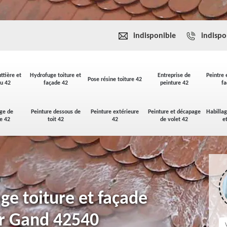
indisponible
indispo
ttière et
Hydrofuge toiture et
Entreprise de
Peintre 
Pose résine toiture 42
u 42
façade 42
peinture 42
fa
ge de
Peinture dessous de
Peinture extérieure
Peinture et décapage
Habilla
se 42
toit 42
42
de volet 42
e
ge toiture et façade
r Gand 42540