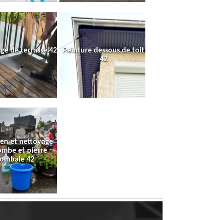
ge de terrasse 42
Peinture dessous de toit
42
ien et nettoyage
ombe et pierre
tombale 42