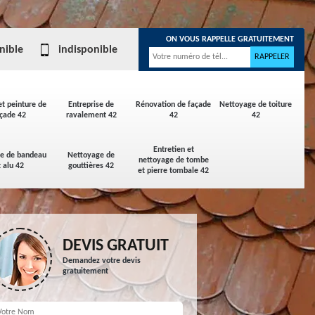
ON VOUS RAPPELLE GRATUITEMENT
nible
indisponible
et peinture de
Entreprise de
Rénovation de façade
Nettoyage de toiture
çade 42
ravalement 42
42
42
Entretien et
ge de bandeau
Nettoyage de
nettoyage de tombe
t alu 42
gouttières 42
et pierre tombale 42
DEVIS GRATUIT
Demandez votre devis
gratuitement