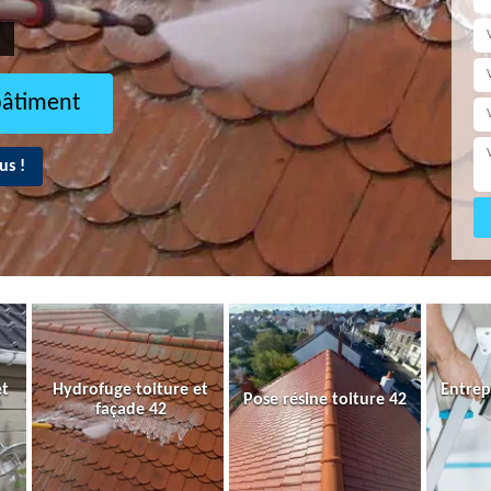
bâtiment
us !
et
Hydrofuge toiture et
Entrep
Pose résine toiture 42
façade 42