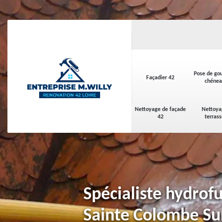
Pose de gou
Façadier 42
chénea
Nettoyage de façade
Nettoya
42
terras
Spécialiste hydrofu
Sainte Colombe Su