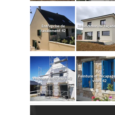
Entreprise de
Rénovation de façade
ravalement 42
Peinture et décapag
Peinture extérieure 42
volet 42