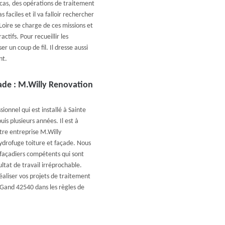
e cas, des opérations de traitement
 faciles et il va falloir rechercher
oire se charge de ces missions et
actifs. Pour recueillir les
 un coup de fil. Il dresse aussi
nt.
çade : M.Willy Renovation
ionnel qui est installé à Sainte
is plusieurs années. Il est à
otre entreprise M.Willy
ydrofuge toiture et façade. Nous
 façadiers compétents qui sont
ultat de travail irréprochable.
éaliser vos projets de traitement
 Gand 42540 dans les règles de