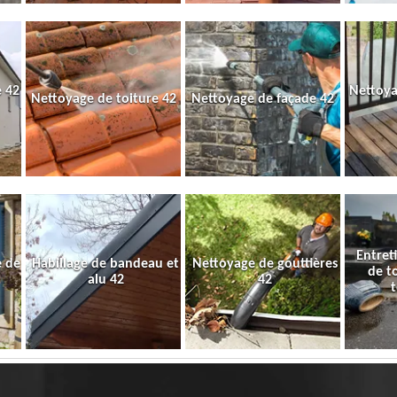
 42
Nettoya
Nettoyage de toiture 42
Nettoyage de façade 42
Entret
e de
Habillage de bandeau et
Nettoyage de gouttières
de t
alu 42
42