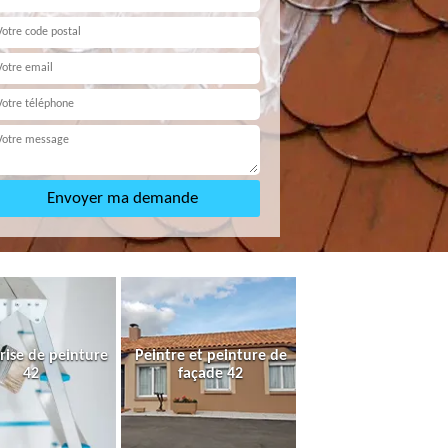
rise de peinture
Peintre et peinture de
42
façade 42