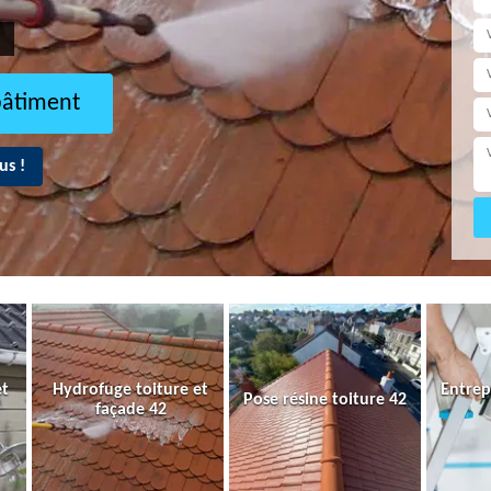
bâtiment
us !
et
Hydrofuge toiture et
Entrep
Pose résine toiture 42
façade 42