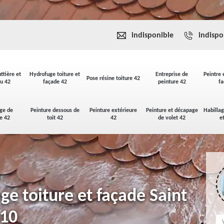
indisponible
indispo
ttière et
Hydrofuge toiture et
Entreprise de
Peintre 
Pose résine toiture 42
u 42
façade 42
peinture 42
fa
ge de
Peinture dessous de
Peinture extérieure
Peinture et décapage
Habilla
se 42
toit 42
42
de volet 42
e
ge toiture et façade Saint
610