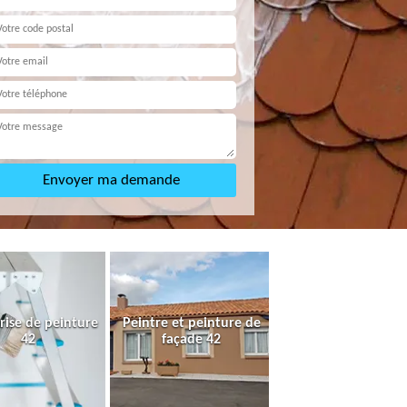
rise de peinture
Peintre et peinture de
42
façade 42