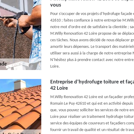
vous
Pour s’occuper de vos projets d’hydrofuge façade 
42610 ; faites confiance à notre entreprise M.Wi
notre mot d’ordre est de satisfaire la clientèle ; 
M.Willy Renovation 42 Loire propose de se déplace
ces tâches. Nous avons décidé de nous déplacer g
amortir leurs dépenses. Le transport des matériels
utiliser sera aussi à la charge de notre entreprise
N’hésitez plus à prendre contact avec notre entr
Loire.
Entreprise d’hydrofuge toiture et fa
42 Loire
M.Willy Renovation 42 Loire est un façadier profess
Romain Le Puy 42610 et qui est en activité depuis p
que, vous pouvez solliciter les services de notre 
Loire pour réaliser un traitement hydrofuge toitu
service des équipes de couvreurs et façadiers com
fournir un travail de qualité et un résultat de trav