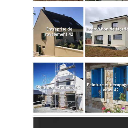
Entreprise de
Rénovation de façade
ravalement 42
Peinture et décapag
Peinture extérieure 42
volet 42