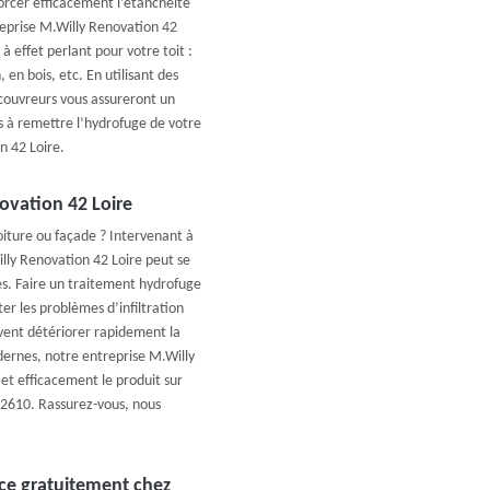
orcer efficacement l’étanchéité
reprise M.Willy Renovation 42
 effet perlant pour votre toit :
 en bois, etc. En utilisant des
couvreurs vous assureront un
us à remettre l’hydrofuge de votre
n 42 Loire.
novation 42 Loire
iture ou façade ? Intervenant à
lly Renovation 42 Loire peut se
es. Faire un traitement hydrofuge
ter les problèmes d’infiltration
uvent détériorer rapidement la
odernes, notre entreprise M.Willy
et efficacement le produit sur
42610. Rassurez-vous, nous
ace gratuitement chez