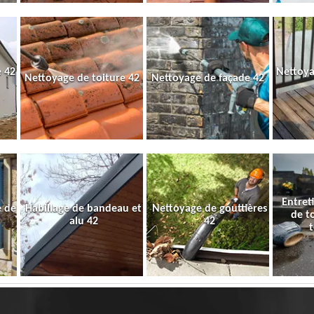
 42
Nettoya
Nettoyage de toiture 42
Nettoyage de façade 42
Entret
e de
Habillage de bandeau et
Nettoyage de gouttières
de t
alu 42
42