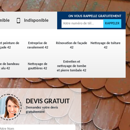
ON VOUS RAPPELLE GRATUITEMENT
nible
indisponible
et peinture de
Entreprise de
Rénovation de façade
Nettoyage de toiture
çade 42
ravalement 42
42
42
Entretien et
ge de bandeau
Nettoyage de
nettoyage de tombe
t alu 42
gouttières 42
et pierre tombale 42
DEVIS GRATUIT
Demandez votre devis
gratuitement