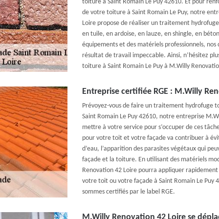
toiture à Saint Romain Le Puy 42610. Et pour renf
de votre toiture à Saint Romain Le Puy, notre ent
Loire propose de réaliser un traitement hydrofuge à
en tuile, en ardoise, en lauze, en shingle, en béton,
équipements et des matériels professionnels, nos 
résultat de travail impeccable. Ainsi, n’hésitez pl
toiture à Saint Romain Le Puy à M.Willy Renovatio
Entreprise certifiée RGE : M.Willy Re
Prévoyez-vous de faire un traitement hydrofuge to
Saint Romain Le Puy 42610, notre entreprise M.Wi
mettre à votre service pour s’occuper de ces tâch
pour votre toit et votre façade va contribuer à évi
d’eau, l’apparition des parasites végétaux qui pe
façade et la toiture. En utilisant des matériels m
Renovation 42 Loire pourra appliquer rapidement 
votre toit ou votre façade à Saint Romain Le Puy 
sommes certifiés par le label RGE.
M.Willy Renovation 42 Loire se dépl