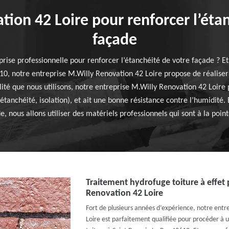
ion 42 Loire pour renforcer l’éta
façade
prise professionnelle pour renforcer l’étanchéité de votre façade ? Et
0, notre entreprise M.Willy Renovation 42 Loire propose de réalise
ité que nous utilisons, notre entreprise M.Willy Renovation 42 Loire
tanchéité, isolation), et ait une bonne résistance contre l’humidité
e, nous allons utiliser des matériels professionnels qui sont à la poin
Traitement hydrofuge toiture à effet 
Renovation 42 Loire
Fort de plusieurs années d’expérience, notre entr
Loire est parfaitement qualifiée pour procéder à 