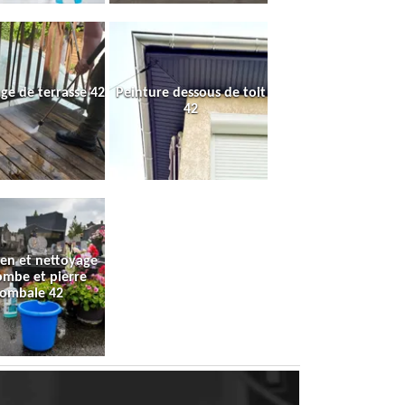
ge de terrasse 42
Peinture dessous de toit
42
ien et nettoyage
ombe et pierre
tombale 42