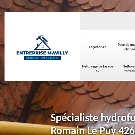
Pose de gou
Façadier 42
chénea
Nettoyage de façade
Nettoya
42
terras
Spécialiste hydrofu
Romain Le Puy 42