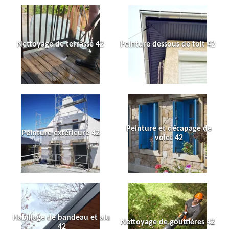
Nettoyage de terrasse 42
Peinture dessous de toit 42
Peinture et décapage de
Peinture extérieure 42
volet 42
Habillage de bandeau et alu
Nettoyage de gouttières 42
42