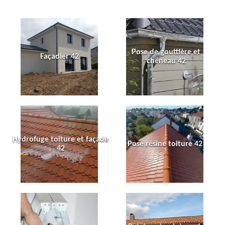
Pose de gouttière et
Façadier 42
chéneau 42
Hydrofuge toiture et façade
Pose résine toiture 42
42