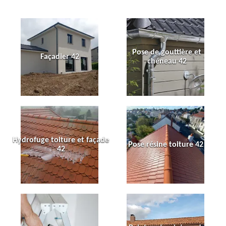
Pose de gouttière et
Façadier 42
chéneau 42
Hydrofuge toiture et façade
Pose résine toiture 42
42