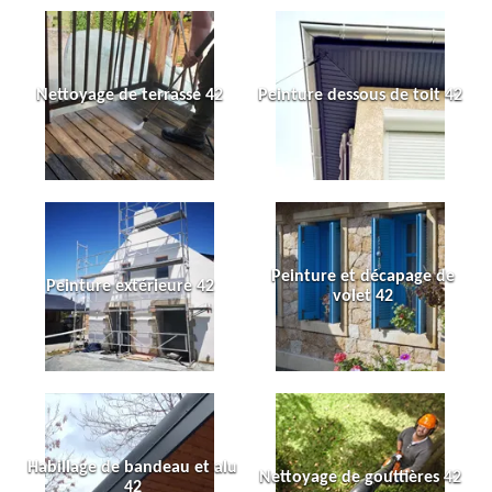
Nettoyage de terrasse 42
Peinture dessous de toit 42
Peinture et décapage de
Peinture extérieure 42
volet 42
Habillage de bandeau et alu
Nettoyage de gouttières 42
42