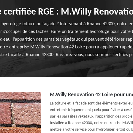
e certifiée RGE : M.Willy Renovatio
t hydrofuge toiture ou façade ? Intervenant à Roanne 42300, notre en
r s’occuper de ces tâches. Faire un traitement hydrofuge pour votre t
n d’eau, l’apparition des parasites végétaux qui peuvent détériorer rap
notre entreprise M.Willy Renovation 42 Loire pourra appliquer rapide
votre façade à Roanne 42300. Rassurez-vous, nous sommes certifiés pa
M.Willy Renovation 42 Loire pour une
La toiture et la façade sont des éléments extérieur
entretenir fréquemment ; cela pour éviter à ces é
par les parasites végétaux, l’apparition des probl
Installée à Roanne 42300, notre entreprise M.Will
mettre à votre service pour hydrofuger le toit ou la