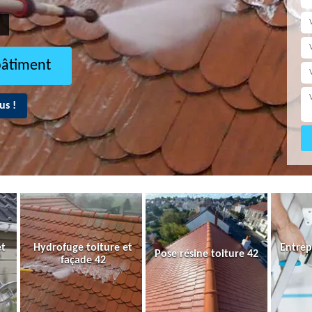
bâtiment
us !
et
Hydrofuge toiture et
Entrep
Pose résine toiture 42
façade 42