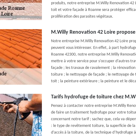
produits, notre entreprise M.Willy Renovation 42 
toit et votre façade à Roanne sera protéger effic
prolifération des parasites végétaux.
M.Willy Renovation 42 Loire propose 
Notre entreprise M.Willy Renovation 42 Loire prop
peuvent vous intéresser. En effet, à part hydrofug
Roanne 42300, notre entreprise M.Willy Renovati
mettre à votre service pour s’occuper d’autres tr
façade ; les travaux de ravalement ; la rénovation
toiture ; le nettoyage de façade ; le nettoyage de 
toit ; la peinture extérieure ; la peinture et le dé
Tarifs hydrofuge de toiture chez M.W
Pensez à contacter notre entreprise M.Willy Renov
de faire un traitement hydrofuge pour votre toit
concernant notre tarif ; sachez que, cela va dépe
: le type de revêtement toiture, la superficie de la s
d’accès à la toiture, de la technique d’hydrofuge à