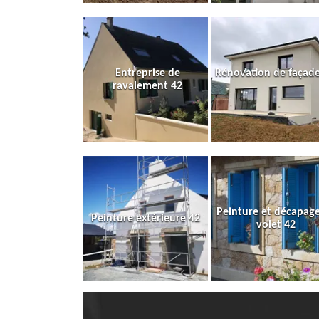
Entreprise de
Rénovation de façade
ravalement 42
Peinture et décapag
Peinture extérieure 42
volet 42