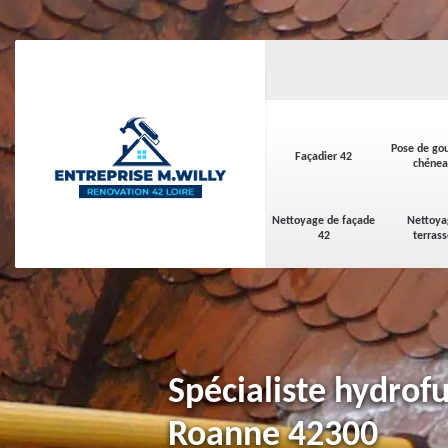
Pose de gou
Façadier 42
chénea
Nettoyage de façade
Nettoya
42
terras
Spécialiste hydrofu
Roanne 42300