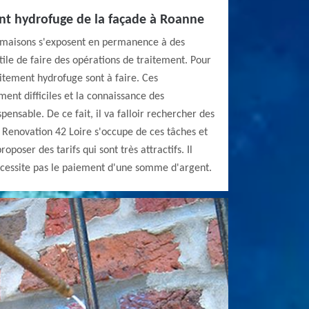
ent hydrofuge de la façade à Roanne
s maisons s'exposent en permanence à des
 utile de faire des opérations de traitement. Pour
aitement hydrofuge sont à faire. Ces
ment difficiles et la connaissance des
spensable. De ce fait, il va falloir rechercher des
 Renovation 42 Loire s'occupe de ces tâches et
oposer des tarifs qui sont très attractifs. Il
nécessite pas le paiement d'une somme d'argent.