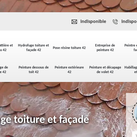
indisponible
indispo
ttière et
Hydrofuge toiture et
Entreprise de
Peintre 
Pose résine toiture 42
u 42
façade 42
peinture 42
fa
ge de
Peinture dessous de
Peinture extérieure
Peinture et décapage
Habilla
se 42
toit 42
42
de volet 42
e
ge toiture et façade