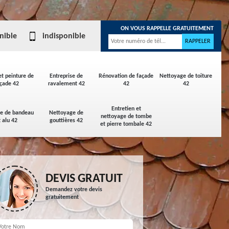
ON VOUS RAPPELLE GRATUITEMENT
nible
indisponible
et peinture de
Entreprise de
Rénovation de façade
Nettoyage de toiture
çade 42
ravalement 42
42
42
Entretien et
ge de bandeau
Nettoyage de
nettoyage de tombe
t alu 42
gouttières 42
et pierre tombale 42
DEVIS GRATUIT
Demandez votre devis
gratuitement