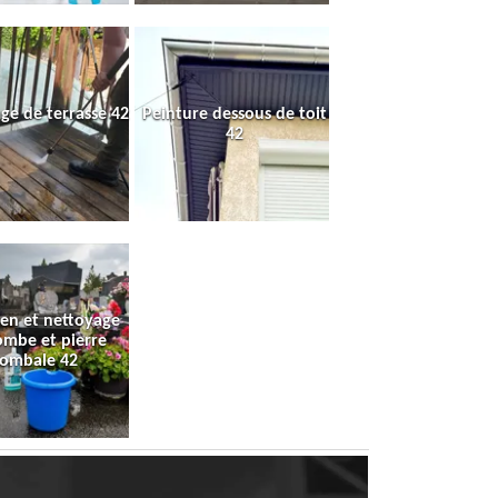
ge de terrasse 42
Peinture dessous de toit
42
ien et nettoyage
ombe et pierre
tombale 42