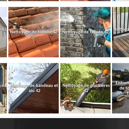
 42
Nettoya
Nettoyage de toiture 42
Nettoyage de façade 42
Entret
e de
Habillage de bandeau et
Nettoyage de gouttières
de t
alu 42
42