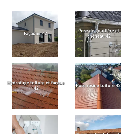
Pose de gouttière et
Façadier 42
chéneau 42
Hydrofuge toiture et façade
Pose résine toiture 42
42