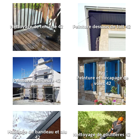
Nettoyage de terrasse 42
Peinture dessous de toit 42
Peinture et décapage de
Peinture extérieure 42
volet 42
Habillage de bandeau et alu
Nettoyage de gouttières 42
42