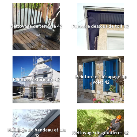
Nettoyage de terrasse 42
Peinture dessous de toit 42
Peinture et décapage de
Peinture extérieure 42
volet 42
Habillage de bandeau et alu
Nettoyage de gouttières 42
42