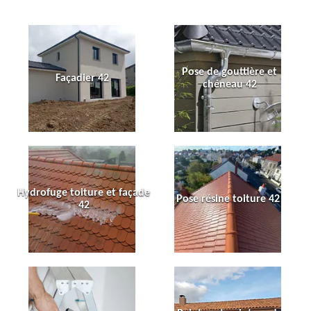
Pose de gouttière et
Façadier 42
chéneau 42
Hydrofuge toiture et façade
Pose résine toiture 42
42