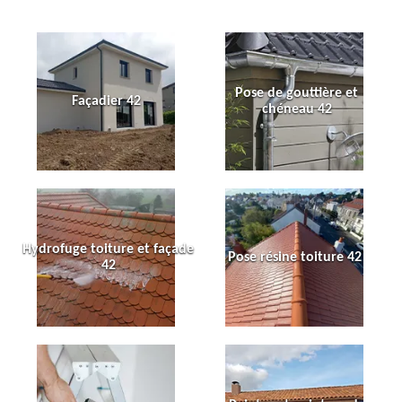
Pose de gouttière et
Façadier 42
chéneau 42
Hydrofuge toiture et façade
Pose résine toiture 42
42