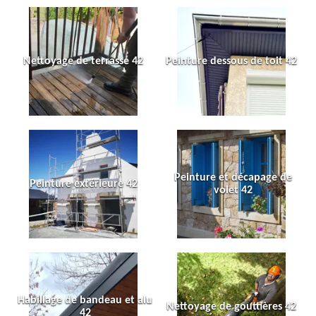
Nettoyage de terrasse 42
Peinture dessous de toit 42
Peinture et décapage de
Peinture extérieure 42
volet 42
Habillage de bandeau et alu
Nettoyage de gouttières 42
42