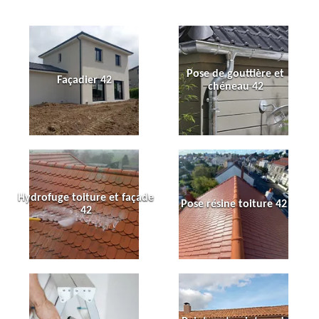
Pose de gouttière et
Façadier 42
chéneau 42
Hydrofuge toiture et façade
Pose résine toiture 42
42