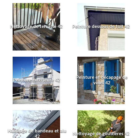
Nettoyage de terrasse 42
Peinture dessous de toit 42
Peinture et décapage de
Peinture extérieure 42
volet 42
Habillage de bandeau et alu
Nettoyage de gouttières 42
42