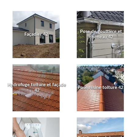
Pose de gouttière et
Façadier 42
chéneau 42
Hydrofuge toiture et façade
Pose résine toiture 42
42