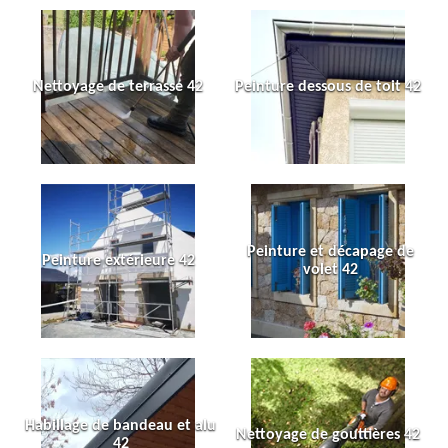
Nettoyage de terrasse 42
Peinture dessous de toit 42
Peinture et décapage de
Peinture extérieure 42
volet 42
Habillage de bandeau et alu
Nettoyage de gouttières 42
42