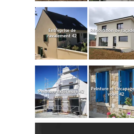
Entreprise de
Rénovation de façade
ravalement 42
Peinture et décapag
Peinture extérieure 42
volet 42