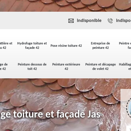
indisponible
indispo
ttière et
Hydrofuge toiture et
Entreprise de
Peintre 
Pose résine toiture 42
u 42
façade 42
peinture 42
fa
ge de
Peinture dessous de
Peinture extérieure
Peinture et décapage
Habilla
se 42
toit 42
42
de volet 42
e
ge toiture et façade Jas