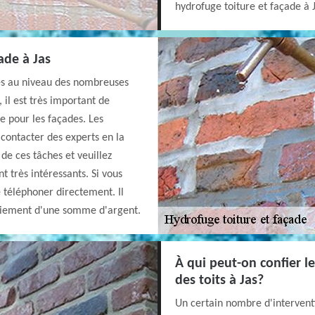
hydrofuge toiture et façade à J
ade à Jas
es au niveau des nombreuses
 il est très important de
e pour les façades. Les
r contacter des experts en la
de ces tâches et veuillez
t très intéressants. Si vous
le téléphoner directement. Il
 paiement d'une somme d'argent.
À qui peut-on confier l
des toits à Jas?
Un certain nombre d'interventi