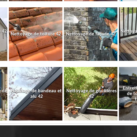
 42
Nettoya
Nettoyage de toiture 42
Nettoyage de façade 42
Entret
e de
Habillage de bandeau et
Nettoyage de gouttières
de t
alu 42
42