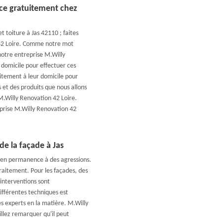
ace gratuitement chez
 toiture à Jas 42110 ; faites
 42 Loire. Comme notre mot
 notre entreprise M.Willy
 domicile pour effectuer ces
itement à leur domicile pour
 et des produits que nous allons
 M.Willy Renovation 42 Loire.
eprise M.Willy Renovation 42
e la façade à Jas
t en permanence à des agressions.
 traitement. Pour les façades, des
interventions sont
différentes techniques est
des experts en la matière. M.Willy
llez remarquer qu'il peut