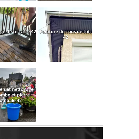
ge de terrasse 42
Peinture dessous de toit
42
ien et nettoyage
ombe et pierre
tombale 42