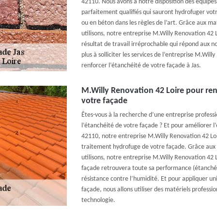
42110. Nous avons à notre disposition des équipes
parfaitement qualifiés qui sauront hydrofuger votr
ou en béton dans les règles de l’art. Grâce aux ma
utilisons, notre entreprise M.Willy Renovation 42 
résultat de travail irréprochable qui répond aux n
plus à solliciter les services de l’entreprise M.Wil
renforcer l’étanchéité de votre façade à Jas.
M.Willy Renovation 42 Loire pour ren
votre façade
Êtes-vous à la recherche d’une entreprise profess
l’étanchéité de votre façade ? Et pour améliorer l
42110, notre entreprise M.Willy Renovation 42 Loi
traitement hydrofuge de votre façade. Grâce aux 
utilisons, notre entreprise M.Willy Renovation 42 
façade retrouvera toute sa performance (étanchéit
résistance contre l’humidité. Et pour appliquer un
façade, nous allons utiliser des matériels professio
technologie.