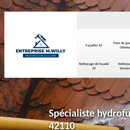
Pose de gou
Façadier 42
chénea
Nettoyage de façade
Nettoya
42
terras
Spécialiste hydrofu
42110