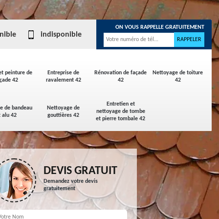
ON VOUS RAPPELLE GRATUITEMENT
nible
indisponible
et peinture de
Entreprise de
Rénovation de façade
Nettoyage de toiture
çade 42
ravalement 42
42
42
Entretien et
ge de bandeau
Nettoyage de
nettoyage de tombe
t alu 42
gouttières 42
et pierre tombale 42
DEVIS GRATUIT
Demandez votre devis
gratuitement