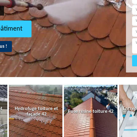
bâtiment
us !
et
Hydrofuge toiture et
Entrep
Pose résine toiture 42
façade 42