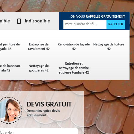
ON VOUS RAPPELLE GRATUITEMENT
nible
indisponible
et peinture de
Entreprise de
Rénovation de façade
Nettoyage de toiture
çade 42
ravalement 42
42
42
Entretien et
ge de bandeau
Nettoyage de
nettoyage de tombe
t alu 42
gouttières 42
et pierre tombale 42
DEVIS GRATUIT
Demandez votre devis
gratuitement