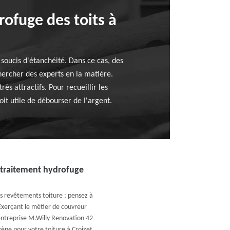
rofuge des toits à
 soucis d'étanchéité. Dans ce cas, des
chercher des experts en la matière.
ès attractifs. Pour recueillir les
oit utile de débourser de l'argent.
 traitement hydrofuge
os revêtements toiture ; pensez à
Exerçant le métier de couvreur
entreprise M.Willy Renovation 42
gène pour votre toiture à Croizet