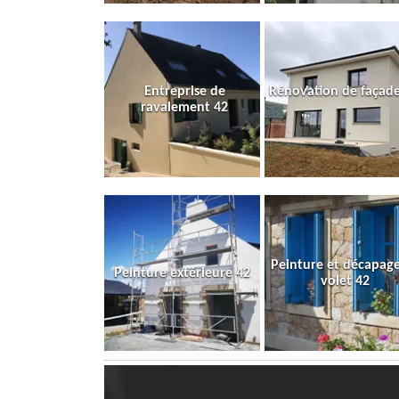
Entreprise de
Rénovation de façade
ravalement 42
Peinture et décapag
Peinture extérieure 42
volet 42