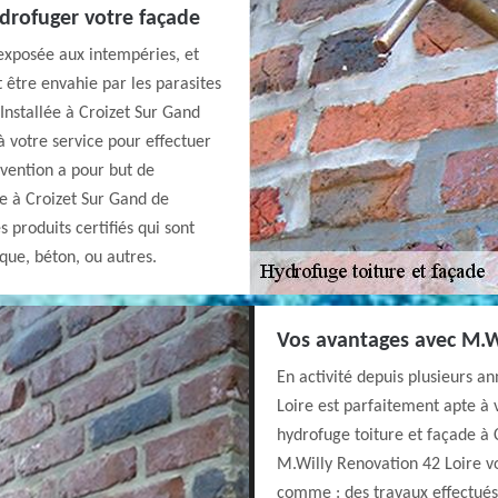
drofuger votre façade
exposée aux intempéries, et
 être envahie par les parasites
 Installée à Croizet Sur Gand
à votre service pour effectuer
vention a pour but de
de à Croizet Sur Gand de
s produits certifiés qui sont
ique, béton, ou autres.
Vos avantages avec M.W
En activité depuis plusieurs a
Loire est parfaitement apte à v
hydrofuge toiture et façade à 
M.Willy Renovation 42 Loire vo
comme : des travaux effectués d