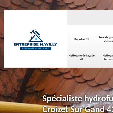
Pose de gou
Façadier 42
chénea
Nettoyage de façade
Nettoya
42
terras
Spécialiste hydrofu
Croizet Sur Gand 