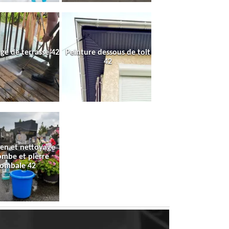
ge de terrasse 42
Peinture dessous de toit
42
ien et nettoyage
ombe et pierre
tombale 42