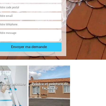
rise de peinture
Peintre et peinture de
42
façade 42