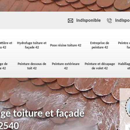
indisponible
indispo
ttière et
Hydrofuge toiture et
Entreprise de
Peintre 
Pose résine toiture 42
u 42
façade 42
peinture 42
fa
ge de
Peinture dessous de
Peinture extérieure
Peinture et décapage
Habilla
se 42
toit 42
42
de volet 42
e
ge toiture et façade
42540