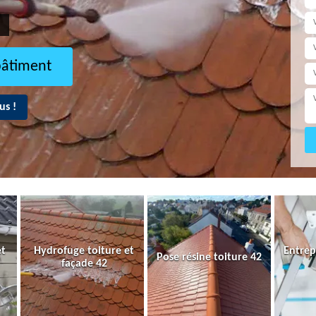
bâtiment
us !
et
Hydrofuge toiture et
Entrep
Pose résine toiture 42
façade 42