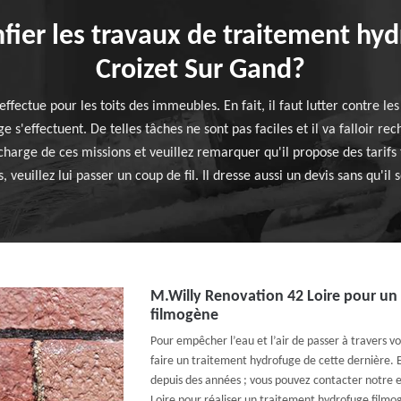
fier les travaux de traitement hyd
Croizet Sur Gand?
ffectue pour les toits des immeubles. En fait, il faut lutter contre les
 s'effectuent. De telles tâches ne sont pas faciles et il va falloir re
arge de ces missions et veuillez remarquer qu'il propose des tarifs tr
uillez lui passer un coup de fil. Il dresse aussi un devis sans qu'il s
M.Willy Renovation 42 Loire pour un
filmogène
Pour empêcher l’eau et l’air de passer à travers v
faire un traitement hydrofuge de cette dernière. 
depuis des années ; vous pouvez contacter notre 
Loire pour réaliser un traitement hydrofuge filmo