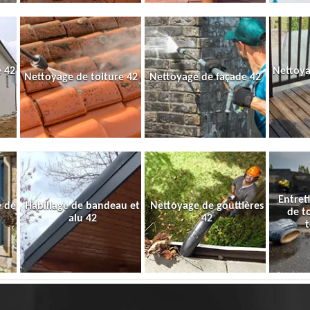
 42
Nettoya
Nettoyage de toiture 42
Nettoyage de façade 42
Entret
e de
Habillage de bandeau et
Nettoyage de gouttières
de t
alu 42
42