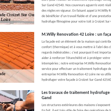
Sur Gand 42540. Nos couvreurs aguerris vont réali
des règles en vigueur. En faisant appel à M.Willy 
de bénéficier d’un travail fiable et d’une prestati
hydrofuge filmogène pour votre toit à Croizet Sur
M.Willy Renovation 42 Loire : un faça
La façade est un élément de la maison qui contrib
confort (thermique) et à vous mettre à l’abri des
regards indésirables ; c’est pourquoi il est import
aider à renforcer l’étanchéité et à protéger votre
intempéries ; notre entreprise M.Willy Renovation
service pour effectuer un traitement hydrofuge d
entreprise M.Willy Renovation 42 Loire ne va utilis
hydrofuger votre façade à Croizet Sur Gand 42540
Les travaux de traitement hydrofuge d
Gand
Les structures extérieures des maisons s'exposen
En fait, il est très utile de faire des opérations de