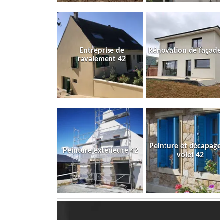
Entreprise de
Rénovation de façade
ravalement 42
Peinture et décapag
Peinture extérieure 42
volet 42