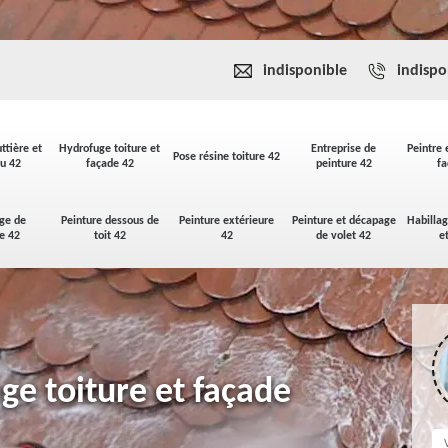
indisponible
indispo
ttière et
Hydrofuge toiture et
Entreprise de
Peintre 
Pose résine toiture 42
u 42
façade 42
peinture 42
fa
ge de
Peinture dessous de
Peinture extérieure
Peinture et décapage
Habilla
se 42
toit 42
42
de volet 42
e
ge toiture et façade