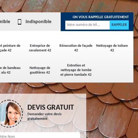
ON VOUS RAPPELLE GRATUITEMENT
nible
indisponible
et peinture de
Entreprise de
Rénovation de façade
Nettoyage de toiture
çade 42
ravalement 42
42
42
Entretien et
ge de bandeau
Nettoyage de
nettoyage de tombe
t alu 42
gouttières 42
et pierre tombale 42
DEVIS GRATUIT
Demandez votre devis
gratuitement