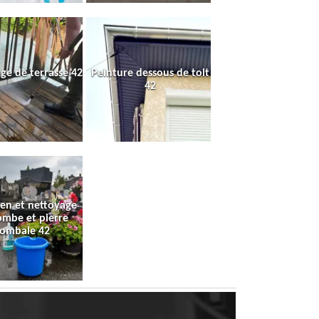
ge de terrasse 42
Peinture dessous de toit
42
ien et nettoyage
ombe et pierre
tombale 42