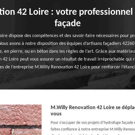
ion 42 Loire : votre professionnel
façade
Loire dispose des compétences et des savoir-faire nécessaires pour p
us avons à notre disposition des équipes d’artisans façadiers 42260 
, en pierre, ou en béton dans les règles de l’art. Grâce aux matériau
 42 Loire peut vous assurer un résultat de travail irréprochable qui 
vices de l’entreprise M.Willy Renovation 42 Loire pour renforcer l’éta
M.Willy Renovation 42 Loire se dépl
vous
Pour s’occuper de vos projets d’hydrofuge façade 
faites confiance à notre entreprise M.Willy Reno