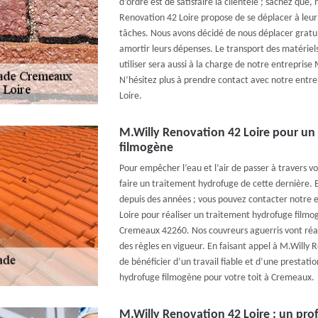
d’ordre est de satisfaire la clientèle ; sachez que,
Renovation 42 Loire propose de se déplacer à leur
tâches. Nous avons décidé de nous déplacer gratu
amortir leurs dépenses. Le transport des matériels
utiliser sera aussi à la charge de notre entreprise
N’hésitez plus à prendre contact avec notre entr
Loire.
M.Willy Renovation 42 Loire pour un
filmogène
Pour empêcher l’eau et l’air de passer à travers v
faire un traitement hydrofuge de cette dernière. 
depuis des années ; vous pouvez contacter notre 
Loire pour réaliser un traitement hydrofuge filmo
Cremeaux 42260. Nos couvreurs aguerris vont réali
des règles en vigueur. En faisant appel à M.Willy 
de bénéficier d’un travail fiable et d’une prestati
hydrofuge filmogène pour votre toit à Cremeaux.
M.Willy Renovation 42 Loire : un pro