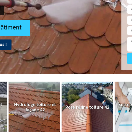
bâtiment
us !
et
Hydrofuge toiture et
Entrep
Pose résine toiture 42
façade 42