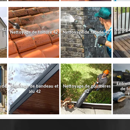
 42
Nettoya
Nettoyage de toiture 42
Nettoyage de façade 42
Entret
e de
Habillage de bandeau et
Nettoyage de gouttières
de t
alu 42
42