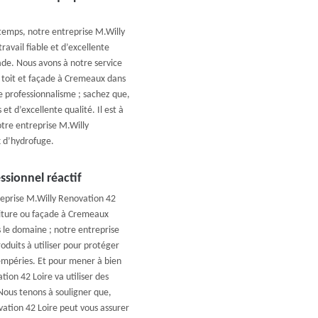
temps, notre entreprise M.Willy
avail fiable et d’excellente
ade. Nous avons à notre service
e toit et façade à Cremeaux dans
re professionnalisme ; sachez que,
et d’excellente qualité. Il est à
tre entreprise M.Willy
x d’hydrofuge.
ssionnel réactif
eprise M.Willy Renovation 42
oiture ou façade à Cremeaux
 le domaine ; notre entreprise
duits à utiliser pour protéger
tempéries. Et pour mener à bien
ion 42 Loire va utiliser des
 Nous tenons à souligner que,
ation 42 Loire peut vous assurer