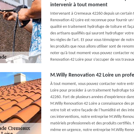
intervenir à tout moment
Intervenant à Cremeaux 42260 depuis un certain 
Renovation 42 Loire est reconnue pour fournir un tr
qualité en traitement hydrofuge de toiture et faç
des artisans qualifiés qui sauront hydrofuger votr
les règles de l’art. Et pour vous témoigner de not
les produits que nous allons utiliser sont de renoms 
noter qu’à tout moment vous pouvez contacter no
Renovation 42 Loire pour s’occuper de vos travau
M.Willy Renovation 42 Loire un profe
À tout moment, vous pouvez contacter notre entr
Loire pour procéder à un traitement hydrofuge t
42260. Fort de plusieurs années d’expérience dans
M.Willy Renovation 42 Loire a connaissance des pro
votre toit et votre façade de l’humidité et des in
ces interventions, notre entreprise M.Willy Renovat
matériels professionnels et des produits certifiés.
même en urgence, notre entreprise M.Willy Renov