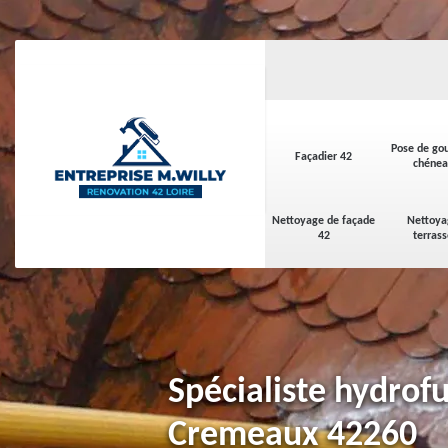
Pose de gou
Façadier 42
chénea
Nettoyage de façade
Nettoya
42
terras
Spécialiste hydrofu
Cremeaux 42260