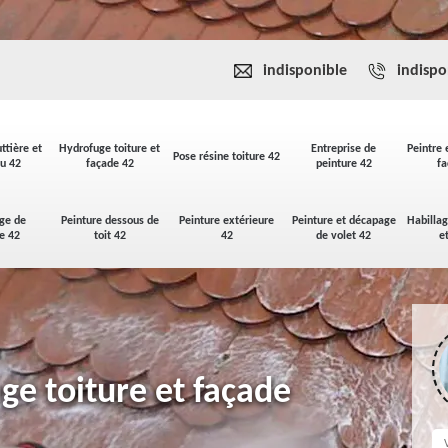
indisponible
indispo
ttière et
Hydrofuge toiture et
Entreprise de
Peintre 
Pose résine toiture 42
u 42
façade 42
peinture 42
fa
ge de
Peinture dessous de
Peinture extérieure
Peinture et décapage
Habilla
se 42
toit 42
42
de volet 42
e
ge toiture et façade