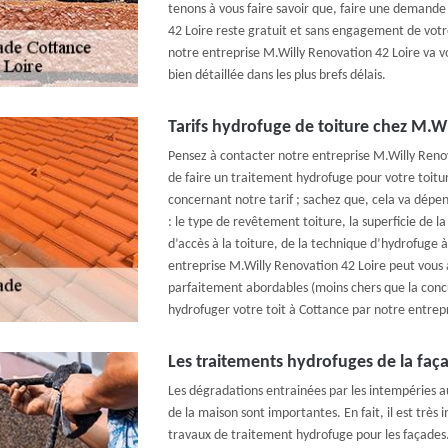
tenons à vous faire savoir que, faire une demande
42 Loire reste gratuit et sans engagement de votr
notre entreprise M.Willy Renovation 42 Loire va v
bien détaillée dans les plus brefs délais.
Tarifs hydrofuge de toiture chez M.W
Pensez à contacter notre entreprise M.Willy Renov
de faire un traitement hydrofuge pour votre toitu
concernant notre tarif ; sachez que, cela va dépe
: le type de revêtement toiture, la superficie de la s
d’accès à la toiture, de la technique d’hydrofuge à
entreprise M.Willy Renovation 42 Loire peut vous as
parfaitement abordables (moins chers que la concu
hydrofuger votre toit à Cottance par notre entrep
Les traitements hydrofuges de la faç
Les dégradations entrainées par les intempéries 
de la maison sont importantes. En fait, il est très
travaux de traitement hydrofuge pour les façades.