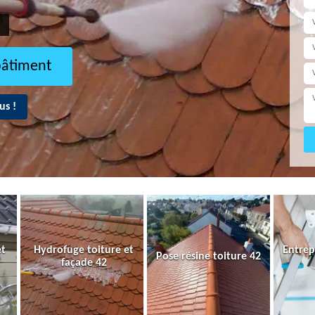
bâtiment
us !
et
Hydrofuge toiture et
Entrep
Pose résine toiture 42
façade 42