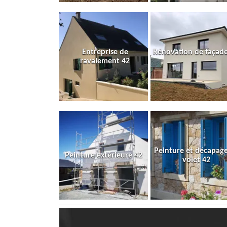
Entreprise de
Rénovation de façade
ravalement 42
Peinture et décapag
Peinture extérieure 42
volet 42