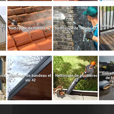
 42
Nettoya
Nettoyage de toiture 42
Nettoyage de façade 42
Entret
e de
Habillage de bandeau et
Nettoyage de gouttières
de t
alu 42
42