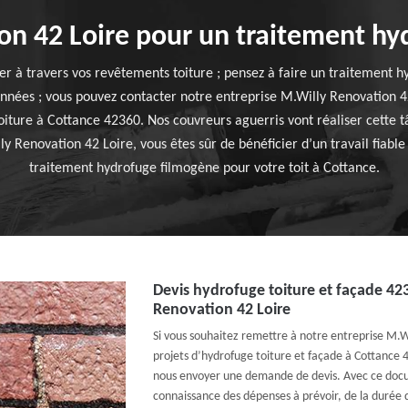
on 42 Loire pour un traitement hy
er à travers vos revêtements toiture ; pensez à faire un traitement 
nnées ; vous pouvez contacter notre entreprise M.Willy Renovation 4
iture à Cottance 42360. Nos couvreurs aguerris vont réaliser cette t
ly Renovation 42 Loire, vous êtes sûr de bénéficier d’un travail fiable
traitement hydrofuge filmogène pour votre toit à Cottance.
Devis hydrofuge toiture et façade 42
Renovation 42 Loire
Si vous souhaitez remettre à notre entreprise M.W
projets d’hydrofuge toiture et façade à Cottance 4
nous envoyer une demande de devis. Avec ce docu
connaissance des dépenses à prévoir, de la durée 