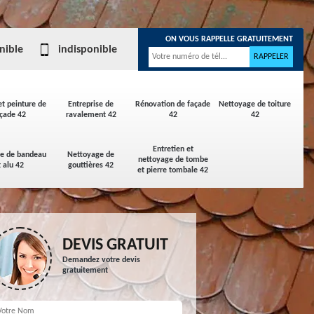
ON VOUS RAPPELLE GRATUITEMENT
nible
indisponible
et peinture de
Entreprise de
Rénovation de façade
Nettoyage de toiture
çade 42
ravalement 42
42
42
Entretien et
ge de bandeau
Nettoyage de
nettoyage de tombe
t alu 42
gouttières 42
et pierre tombale 42
DEVIS GRATUIT
Demandez votre devis
gratuitement