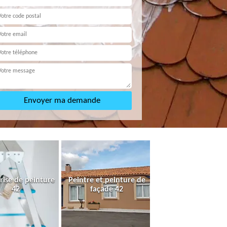
rise de peinture
Peintre et peinture de
42
façade 42