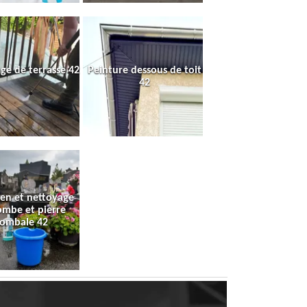
ge de terrasse 42
Peinture dessous de toit
42
ien et nettoyage
ombe et pierre
tombale 42