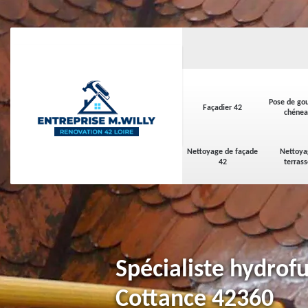
Pose de gou
Façadier 42
chénea
Nettoyage de façade
Nettoya
42
terras
Spécialiste hydrofu
Cottance 42360