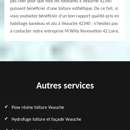
pas cher pour que tous les habitants à Veauche 42340
puissent bénéficier d’une toiture esthétique. De ce fait, si
vous souhaitez bénéficier d’un bon rapport qualité-prix en
habillage bandeau et alu à Veauche 42340 ; n’hésitez pas
à contacter notre entreprise M.Willy Renovation 42 Loire.
Autres services
Pose résine toiture Veauche
Hydrofuge toiture et façade Veauche