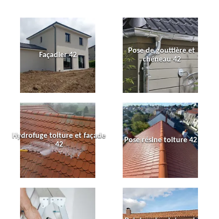
Pose de gouttière et
Façadier 42
chéneau 42
Hydrofuge toiture et façade
Pose résine toiture 42
42