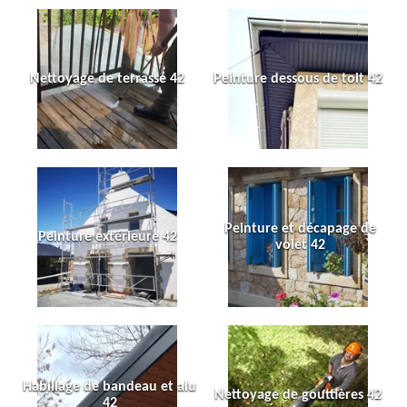
Nettoyage de terrasse 42
Peinture dessous de toit 42
Peinture et décapage de
Peinture extérieure 42
volet 42
Habillage de bandeau et alu
Nettoyage de gouttières 42
42