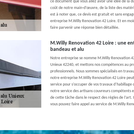
ce document que vous allez avoir une idée de la d
coût de notre main-d’œuvre, de la liste des matériau
est à noter que, ce devis est gratuit et sans eng
entreprise M.Willy Renovation 42 Loire. Et en moi
faire parvenir une réponse bien détaillée.
M.Willy Renovation 42 Loire : une ent
bandeau et alu
Notre entreprise se nomme M.Willy Renovation 42 
Unieux 42240, et mettons nos compétences au profi
professionnels. Nous sommes spécialisés en travau
notre entreprise M.Willy Renovation 42 Loire peu
service pour s’occuper de vos travaux d’habillage
notre service des artisans couvreurs compétents et
de cette tâche dans le respect des règles de l’art.
vous pouvez faire appel au service de M.Willy Ren