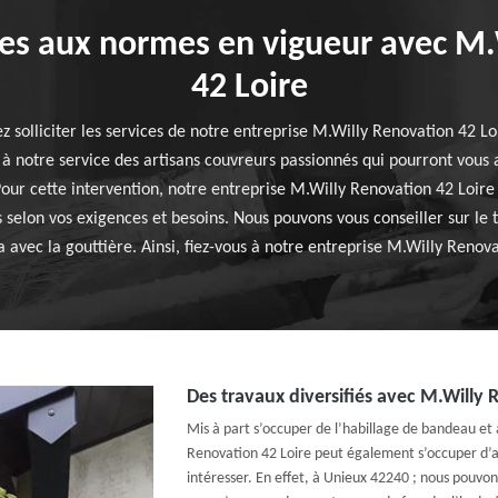
es aux normes en vigueur avec M.
42 Loire
z solliciter les services de notre entreprise M.Willy Renovation 42 L
 notre service des artisans couvreurs passionnés qui pourront vous a
ur cette intervention, notre entreprise M.Willy Renovation 42 Loire 
 selon vos exigences et besoins. Nous pouvons vous conseiller sur le t
 avec la gouttière. Ainsi, fiez-vous à notre entreprise M.Willy Renova
Des travaux diversifiés avec M.Willy 
Mis à part s’occuper de l’habillage de bandeau et 
Renovation 42 Loire peut également s’occuper d’a
intéresser. En effet, à Unieux 42240 ; nous pouvon