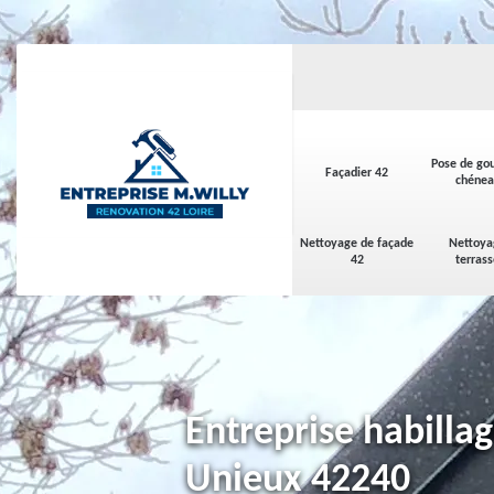
Pose de gou
Façadier 42
chénea
Nettoyage de façade
Nettoya
42
terras
Entreprise habilla
Unieux 42240