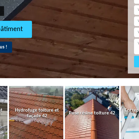
bâtiment
us !
et
Hydrofuge toiture et
Entrep
Pose résine toiture 42
façade 42