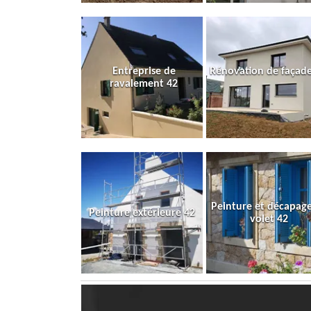
Entreprise de
Rénovation de façade
ravalement 42
Peinture et décapag
Peinture extérieure 42
volet 42