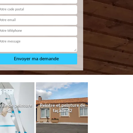
rise de peinture
Peintre et peinture de
42
façade 42