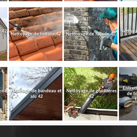
 42
Nettoya
Nettoyage de toiture 42
Nettoyage de façade 42
Entret
e de
Habillage de bandeau et
Nettoyage de gouttières
de t
alu 42
42