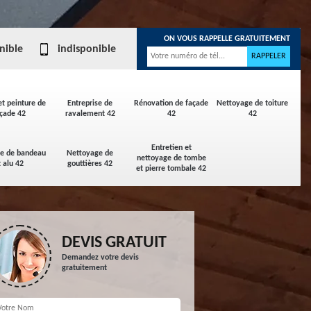
ON VOUS RAPPELLE GRATUITEMENT
nible
indisponible
et peinture de
Entreprise de
Rénovation de façade
Nettoyage de toiture
çade 42
ravalement 42
42
42
Entretien et
ge de bandeau
Nettoyage de
nettoyage de tombe
t alu 42
gouttières 42
et pierre tombale 42
DEVIS GRATUIT
Demandez votre devis
gratuitement