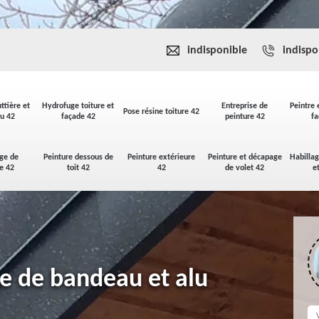
indisponible
indispo
ttière et
Hydrofuge toiture et
Entreprise de
Peintre 
Pose résine toiture 42
u 42
façade 42
peinture 42
fa
ge de
Peinture dessous de
Peinture extérieure
Peinture et décapage
Habilla
se 42
toit 42
42
de volet 42
e
ge de bandeau et alu