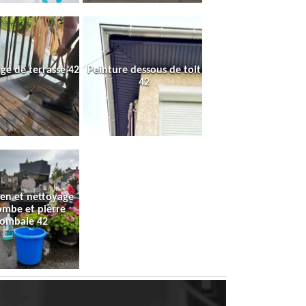
ge de terrasse 42
Peinture dessous de toit
42
ien et nettoyage
ombe et pierre
tombale 42