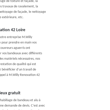
uge de toiture et façade, la
les travaux de ravalement, la
 nettoyage de façade, le nettoyage
e extérieure, etc.
ation 42 Loire
notre entreprise M.Willy
ce pour prendre en main vos
couvreurs aguerris ont
er vos bandeaux avec différents
des matériels nécessaires, nos
estation de qualité qui est
 bénéficier d’un travail de
appel à M.Willy Renovation 42
eux gratuit
habillage de bandeau et alu à
une demande de devis. C’est avec