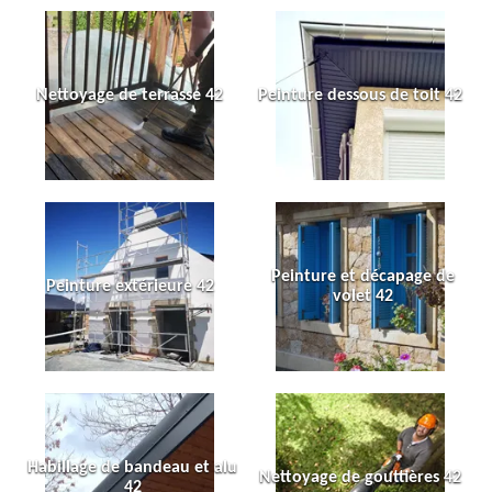
Nettoyage de terrasse 42
Peinture dessous de toit 42
Peinture et décapage de
Peinture extérieure 42
volet 42
Habillage de bandeau et alu
Nettoyage de gouttières 42
42