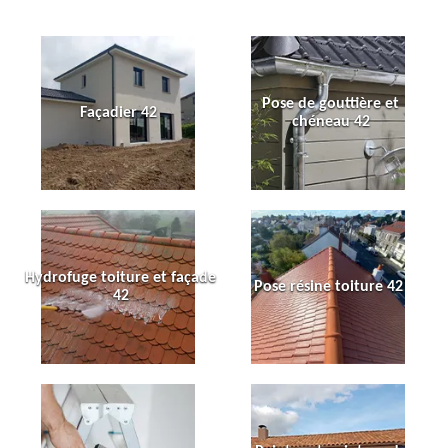
Pose de gouttière et
Façadier 42
chéneau 42
Hydrofuge toiture et façade
Pose résine toiture 42
42