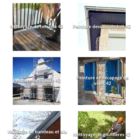
Nettoyage de terrasse 42
Peinture dessous de toit 42
Peinture et décapage de
Peinture extérieure 42
volet 42
Habillage de bandeau et alu
Nettoyage de gouttières 42
42