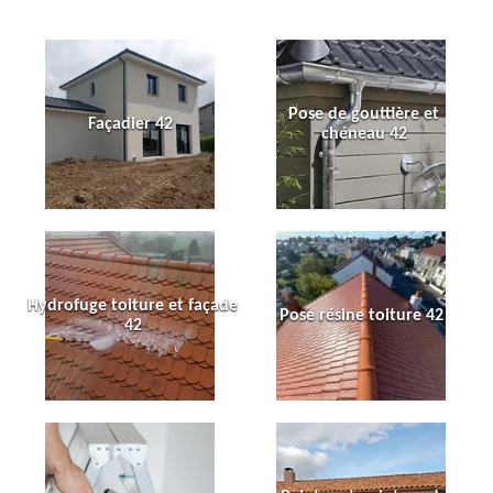
Pose de gouttière et
Façadier 42
chéneau 42
Hydrofuge toiture et façade
Pose résine toiture 42
42