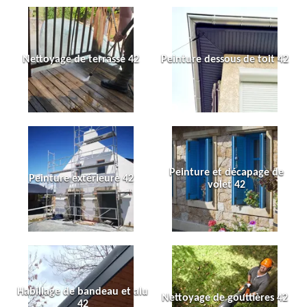
Nettoyage de terrasse 42
Peinture dessous de toit 42
Peinture et décapage de
Peinture extérieure 42
volet 42
Habillage de bandeau et alu
Nettoyage de gouttières 42
42