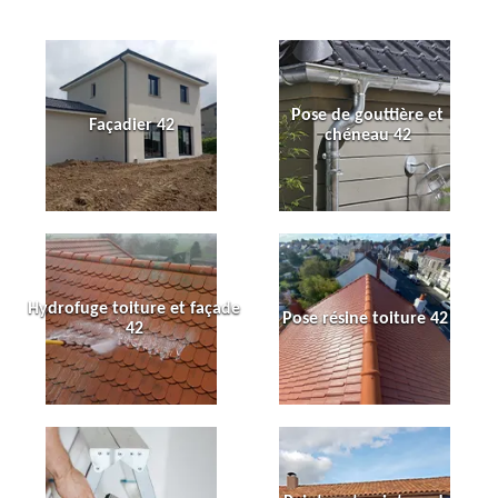
Pose de gouttière et
Façadier 42
chéneau 42
Hydrofuge toiture et façade
Pose résine toiture 42
42