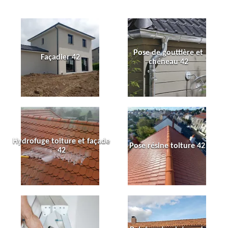
Pose de gouttière et
Façadier 42
chéneau 42
Hydrofuge toiture et façade
Pose résine toiture 42
42