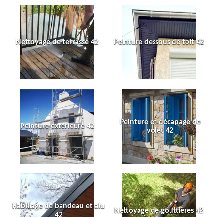
Nettoyage de terrasse 42
Peinture dessous de toit 42
Peinture et décapage de
Peinture extérieure 42
volet 42
Habillage de bandeau et alu
Nettoyage de gouttières 42
42